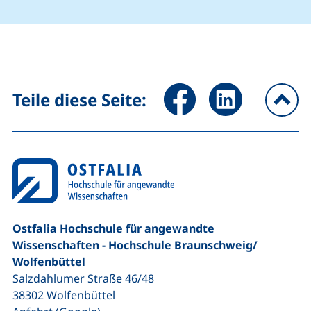
Seite über Facebook teilen (
Seite über LinkedIn 
Teile diese Seite:
na
Ostfalia Hochschule für angewandte
Wissenschaften - Hochschule Braunschweig/​
Wolfenbüttel
Salzdahlumer Straße 46/48
38302
Wolfenbüttel