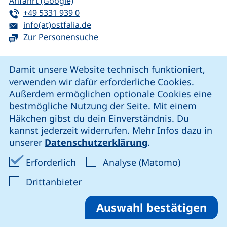
(externer Link, öffnet neues Fenster)
Anfahrt (Google)
Tel:
(startet einen Telefonanruf, wenn Ihr G
+49 5331 939 0
E-Mail:
(öffnet Ihr E-Mail-Programm)
info(at)ostfalia.de
Zur Personensuche
Cookie-Hinweis
Damit unsere Website technisch funktioniert,
verwenden wir dafür erforderliche Cookies.
unsere Facebook-Seite (externer Link, öffnet neues Fenst
unsere LinkedIn-Seite (externer Link, öffnet neues
unsere YouTube-Seite (externer Link,
unsere Instagram-Seite (externer Link, öff
Außerdem ermöglichen optionale Cookies eine
bestmögliche Nutzung der Seite. Mit einem
Häkchen gibst du dein Einverständnis. Du
Cookie-Einstellungen
kannst jederzeit widerrufen. Mehr Infos dazu in
unserer
Datenschutzerklärung
.
Impressum
Erforderliche Cookies akzeptieren
Analyse-Co
Erforderlich
Analyse (Matomo)
Datenschutz
: Cookies von Drittanbieter akzep
Drittanbieter
Erklärung zur Barrierefreiheit
Barriere melden
Auswahl bestätigen