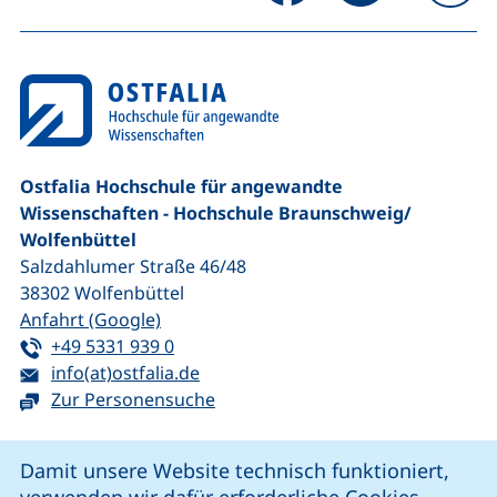
na
Ostfalia Hochschule für angewandte
Wissenschaften - Hochschule Braunschweig/​
Wolfenbüttel
Salzdahlumer Straße 46/48
38302
Wolfenbüttel
(externer Link, öffnet neues Fenster)
Anfahrt (Google)
Tel:
(startet einen Telefonanruf, wenn Ihr G
+49 5331 939 0
E-Mail:
(öffnet Ihr E-Mail-Programm)
info(at)ostfalia.de
Zur Personensuche
Cookie-Hinweis
Damit unsere Website technisch funktioniert,