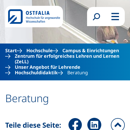
Direkt zum Inhalt
Suchformular
Menü
Start
Hochschule
Campus & Einrichtungen
Zentrum für erfolgreiches Lehren und Lernen
(ZeLL)
Unser Angebot für Lehrende
Hochschuldidaktik
Beratung
Beratung
Seite über Facebook teilen (
Seite über LinkedIn 
Teile diese Seite: