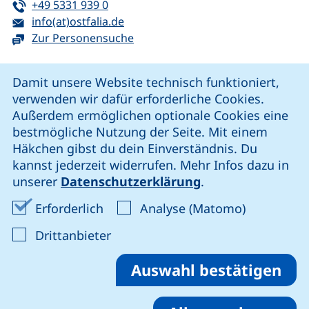
Tel:
(startet einen Telefonanruf, wenn Ihr G
+49 5331 939 0
E-Mail:
(öffnet Ihr E-Mail-Programm)
info(at)ostfalia.de
Zur Personensuche
Cookie-Hinweis
Damit unsere Website technisch funktioniert,
verwenden wir dafür erforderliche Cookies.
unsere Facebook-Seite (externer Link, öffnet neues Fenst
unsere LinkedIn-Seite (externer Link, öffnet neues
unsere YouTube-Seite (externer Link,
unsere Instagram-Seite (externer Link, öff
Außerdem ermöglichen optionale Cookies eine
bestmögliche Nutzung der Seite. Mit einem
Häkchen gibst du dein Einverständnis. Du
Cookie-Einstellungen
kannst jederzeit widerrufen. Mehr Infos dazu in
unserer
Datenschutzerklärung
.
Impressum
Erforderliche Cookies akzeptieren
Analyse-Co
Erforderlich
Analyse (Matomo)
Datenschutz
: Cookies von Drittanbieter akzep
Drittanbieter
Erklärung zur Barrierefreiheit
Barriere melden
Auswahl bestätigen