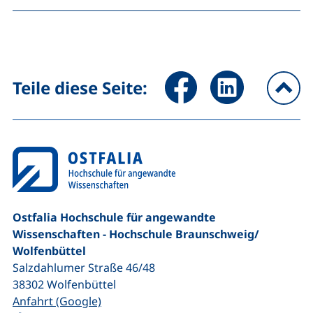
Seite über Facebook teilen (
Seite über LinkedIn 
Teile diese Seite:
na
Ostfalia Hochschule für angewandte
Wissenschaften - Hochschule Braunschweig/​
Wolfenbüttel
Salzdahlumer Straße 46/48
38302
Wolfenbüttel
(externer Link, öffnet neues Fenster)
Anfahrt (Google)