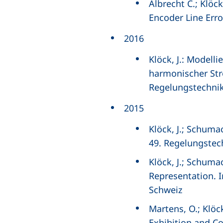
Albrecht C.; Klöc
Encoder Line Error
2016
Klöck, J.: Model
harmonischer Str
Regelungstechni
2015
Klöck, J.; Schuma
49. Regelungstec
Klöck, J.; Schuma
Representation. I
Schweiz
Martens, O.; Klöc
Exhibition and Co