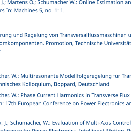
k J.; Martens O.; Schumacher W.: Online Estimation a
s In: Machines 5, no. 1: 1.
lierung und Regelung von Transversalflussmaschinen 
omkomponenten. Promotion, Technische Universität 
k
cher, W.: Multiresonante Modellfolgeregelung für Tra
hnisches Kolloquium, Boppard, Deutschland
cher, W.: Phase Current Harmonics in Transverse Flux
n: 17th European Conference on Power Electronics an
k, J.; Schumacher, W.: Evaluation of Multi-Axis Contro
nference for Power Electronics, Intelligent Motion,