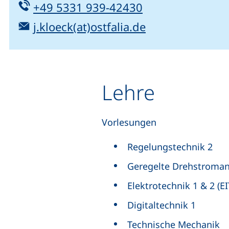
Tel:
(startet einen T
+49 5331 939-42430
E-Mail:
(öffnet Ihr E-M
j.kloeck(at)ostfalia.de
Lehre
Vorlesungen
Regelungstechnik 2
Geregelte Drehstroman
Elektrotechnik 1 & 2 (E
Digitaltechnik 1
Technische Mechanik