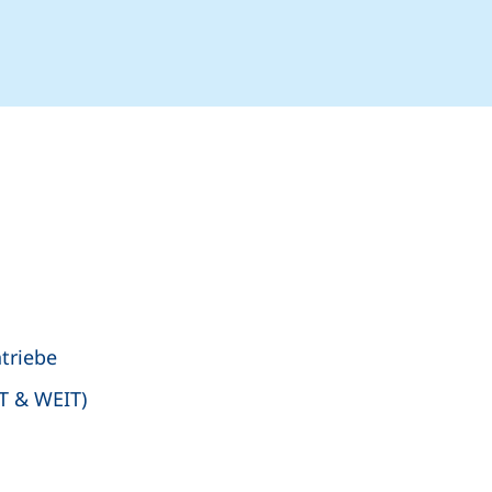
elefonanruf, wenn Ihr Gerät dies zulässt)
ail-Programm)
triebe
IT & WEIT)