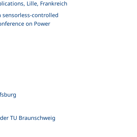
cations, Lille, Frankreich
on sensorless-controlled
onference on Power
fsburg
k der TU Braunschweig