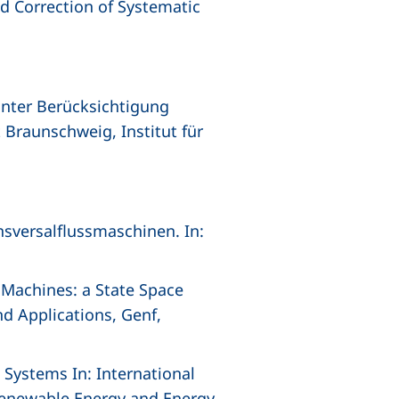
nd Correction of Systematic
unter Berücksichtigung
Braunschweig, Institut für
nsversalflussmaschinen. In:
 Machines: a State Space
d Applications, Genf,
l Systems In: International
 Renewable Energy and Energy