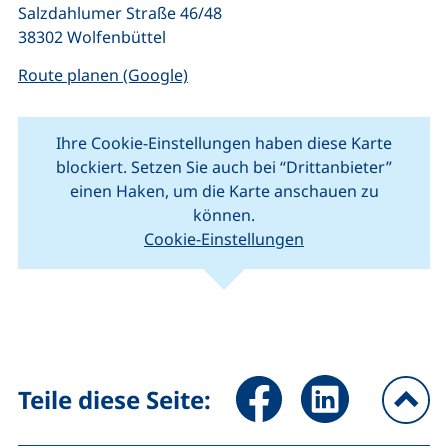
Salzdahlumer Straße 46/48
38302 Wolfenbüttel
(externer Link, öffnet neues Fenste
Route planen (Google)
Ihre Cookie-Einstellungen haben diese Karte
blockiert. Setzen Sie auch bei “Drittanbieter”
einen Haken, um die Karte anschauen zu
können.
Cookie-Einstellungen
(externer Link, öffnet neues Fenster).
(ext
Leaflet
|
Kartendaten © Mitwirkende von
OpenStreetMap
+
−
Seite über Facebook teilen (
Seite über LinkedIn 
Teile diese Seite:
na