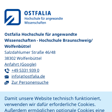
Ostfalia Hochschule für angewandte
Wissenschaften - Hochschule Braunschweig/​
Wolfenbüttel
Salzdahlumer Straße 46/48
38302
Wolfenbüttel
(externer Link, öffnet neues Fenster)
Anfahrt (Google)
Tel:
(startet einen Telefonanruf, wenn Ihr G
+49 5331 939 0
E-Mail:
(öffnet Ihr E-Mail-Programm)
info(at)ostfalia.de
Zur Personensuche
Cookie-Hinweis
Damit unsere Website technisch funktioniert,
verwenden wir dafür erforderliche Cookies.
unsere Facebook-Seite (externer Link, öffnet neues Fenst
unsere LinkedIn-Seite (externer Link, öffnet neues
unsere YouTube-Seite (externer Link,
unsere Instagram-Seite (externer Link, öff
Außerdem ermöglichen optionale Cookies eine