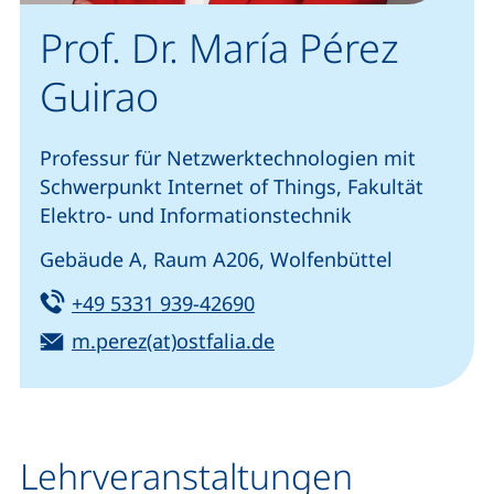
Prof. Dr. María Pérez
Guirao
Professur für Netzwerktechnologien mit
Schwerpunkt Internet of Things, Fakultät
Elektro- und Informationstechnik
Gebäude A, Raum A206, Wolfenbüttel
Tel:
(startet einen Telefonanru
+49 5331 939-42690
E-Mail:
(öffnet Ihr E-Mail-Pro
m.perez(at)ostfalia.de
Lehrveranstaltungen