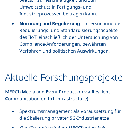
wie IIoT zur Nachhaltigkeit und zum
Umweltschutz in Fertigungs- und
Industrieprozessen beitragen kann.
Normung und Regulierung
: Untersuchung der
Regulierungs- und Standardisierungsaspekte
des IIoT, einschließlich der Untersuchung von
Compliance-Anforderungen, bewährten
Verfahren und politischen Auswirkungen.
Aktuelle Forschungsprojekte
MERCI (
M
edia and
E
vent Production via
R
esilient
C
ommunication on
I
oT Infrastructure)
Spektrumsmanagement als Voraussetzung für
die Skalierung privater 5G-Industrienetze
Das Gesamtvorhaben MERCI entwickelt