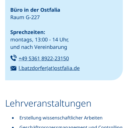
Büro in der Ostfalia
Raum G-227
Sprechzeiten:
montags, 13:00 - 14 Uhr,
und nach Vereinbarung
Tel:
(startet einen Telefonanr
+49 5361 8922-23150
E-Mail:
(öffnet Ihr E-Mail-
l.batzdorfer(at)ostfalia.de
Lehrveranstaltungen
Erstellung wissenschaftlicher Arbeiten
Geschäftsprozessmanagement und Controlling