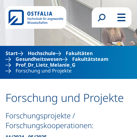
Direkt zum Inhalt
Suchformular
Menü
Start
Hochschule
Fakultäten
Gesundheitswesen
Fakultätsteam
Prof_Dr_Lietz_Melanie_G
Forschung und Projekte
Forschung und Projekte
Forschungsprojekte und For
Forschungsprojekte /
Forschungskooperationen: