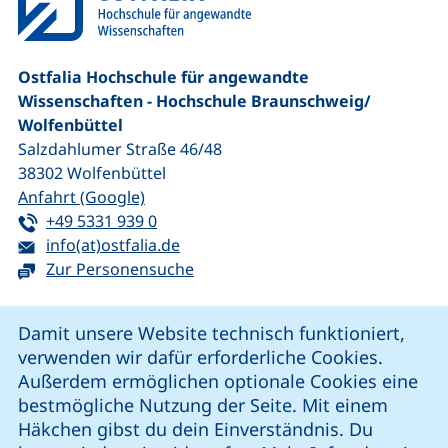
Ostfalia Hochschule für angewandte
Wissenschaften - Hochschule Braunschweig/​
Wolfenbüttel
Salzdahlumer Straße 46/48
38302
Wolfenbüttel
(externer Link, öffnet neues Fenster)
Anfahrt (Google)
Tel:
(startet einen Telefonanruf, wenn Ihr G
+49 5331 939 0
E-Mail:
(öffnet Ihr E-Mail-Programm)
info(at)ostfalia.de
Zur Personensuche
Cookie-Hinweis
Damit unsere Website technisch funktioniert,
verwenden wir dafür erforderliche Cookies.
unsere Facebook-Seite (externer Link, öffnet neues Fenst
unsere LinkedIn-Seite (externer Link, öffnet neues
unsere YouTube-Seite (externer Link,
unsere Instagram-Seite (externer Link, öff
Außerdem ermöglichen optionale Cookies eine
bestmögliche Nutzung der Seite. Mit einem
Häkchen gibst du dein Einverständnis. Du
Cookie-Einstellungen