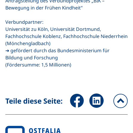
Antragstellung des Verbundprojektes „BIK –
Bewegung in der Frühen Kindheit"
Verbundpartner:
Universität zu Köln, Universität Dortmund,
Fachhochschule Koblenz, Fachhochschule Niederrhein
(Mönchengladbach)
➔ gefördert durch das Bundesministerium für
Bildung und Forschung
(Fördersumme: 1,5 Millionen)
Seite über Facebook teilen (
Seite über LinkedIn 
Teile diese Seite:
na