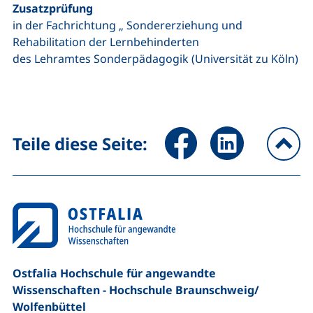
Zusatzprüfung
in der Fachrichtung „ Sondererziehung und
Rehabilitation der Lernbehinderten
des Lehramtes Sonderpädagogik (Universität zu Köln)
Seite über Facebook teilen (
Seite über LinkedIn 
Teile diese Seite:
na
Ostfalia Hochschule für angewandte
Wissenschaften - Hochschule Braunschweig/​
Wolfenbüttel