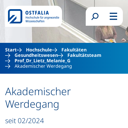
Direkt zum Inhalt
Suchformular
Menü
Start
Hochschule
Fakultäten
Gesundheitswesen
Fakultätsteam
Prof_Dr_Lietz_Melanie_G
Akademischer Werdegang
Akademischer
Werdegang
Akademischer Werdegang (un
seit 02/2024