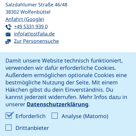
Salzdahlumer Straße 46/48
38302
Wolfenbüttel
(externer Link, öffnet neues Fenster)
Anfahrt (Google)
Tel:
(startet einen Telefonanruf, wenn Ihr G
+49 5331 939 0
E-Mail:
(öffnet Ihr E-Mail-Programm)
info(at)ostfalia.de
Zur Personensuche
Cookie-Hinweis
Damit unsere Website technisch funktioniert,
verwenden wir dafür erforderliche Cookies.
unsere Facebook-Seite (externer Link, öffnet neues Fenst
unsere LinkedIn-Seite (externer Link, öffnet neues
unsere YouTube-Seite (externer Link,
unsere Instagram-Seite (externer Link, öff
Außerdem ermöglichen optionale Cookies eine
bestmögliche Nutzung der Seite. Mit einem
Häkchen gibst du dein Einverständnis. Du
Cookie-Einstellungen
kannst jederzeit widerrufen. Mehr Infos dazu in
unserer
Datenschutzerklärung
.
Impressum
Erforderliche Cookies akzeptieren
Analyse-Co
Erforderlich
Analyse (Matomo)
Datenschutz
: Cookies von Drittanbieter akzep
Drittanbieter
Erklärung zur Barrierefreiheit