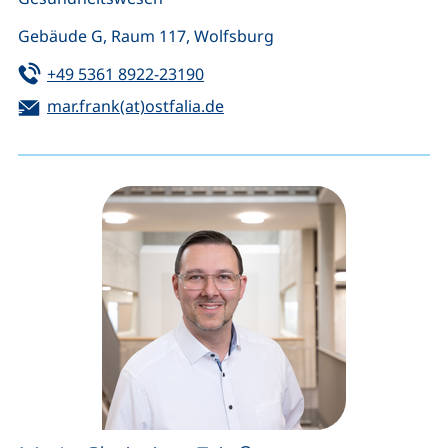
Gebäude G, Raum 117, Wolfsburg
Tel:
(startet einen Telefonanruf, wen
+49 5361 8922-23190
E-Mail:
(öffnet Ihr E-Mail-Programm)
mar.frank(at)ostfalia.de