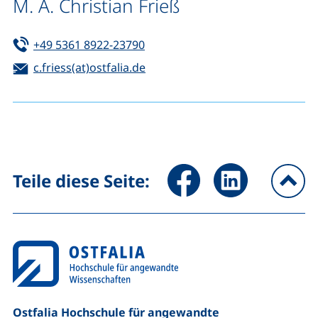
M. A. Christian Frieß
Tel:
(startet einen Telefonanruf, wen
+49 5361 8922-23790
E-Mail:
(öffnet Ihr E-Mail-Programm)
c.friess(at)ostfalia.de
Seite über Facebook teilen (
Seite über LinkedIn 
Teile diese Seite:
na
Ostfalia Hochschule für angewandte