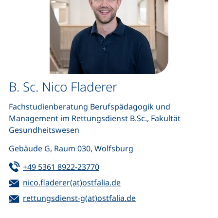
B. Sc. Nico Fladerer
Fachstudienberatung Berufspädagogik und
Management im Rettungsdienst B.Sc., Fakultät
Gesundheitswesen
Gebäude G, Raum 030, Wolfsburg
Tel:
(startet einen Telefonanruf, wen
+49 5361 8922-23770
E-Mail:
(öffnet Ihr E-Mail-Progra
nico.fladerer(at)ostfalia.de
E-Mail:
(öffnet Ihr E-Mail-Pr
rettungsdienst-g(at)ostfalia.de