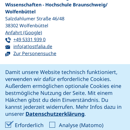
Wissenschaften - Hochschule Braunschweig/​
Wolfenbüttel
Salzdahlumer Straße 46/48
38302
Wolfenbüttel
(externer Link, öffnet neues Fenster)
Anfahrt (Google)
Tel:
(startet einen Telefonanruf, wenn Ihr G
+49 5331 939 0
E-Mail:
(öffnet Ihr E-Mail-Programm)
info(at)ostfalia.de
Zur Personensuche
Cookie-Hinweis
Damit unsere Website technisch funktioniert,
verwenden wir dafür erforderliche Cookies.
unsere Facebook-Seite (externer Link, öffnet neues Fenst
unsere LinkedIn-Seite (externer Link, öffnet neues
unsere YouTube-Seite (externer Link,
unsere Instagram-Seite (externer Link, öff
Außerdem ermöglichen optionale Cookies eine
bestmögliche Nutzung der Seite. Mit einem
Häkchen gibst du dein Einverständnis. Du
Cookie-Einstellungen
kannst jederzeit widerrufen. Mehr Infos dazu in
unserer
Datenschutzerklärung
.
Impressum
Erforderliche Cookies akzeptieren
Analyse-Co
Erforderlich
Analyse (Matomo)
Datenschutz