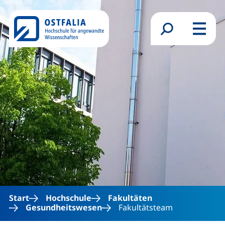
Direkt zum Inhalt
Suchformular
Menü
Start
Hochschule
Fakultäten
Gesundheitswesen
Fakultätsteam