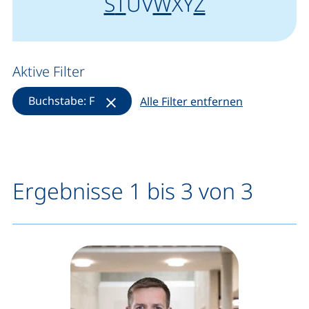
Anfangsbuchstabe "
"
Anfangsbuchstabe "
"
Anfangsbuchstab
"
Anfangsbuch
"
S
T
U
V
W
X
Y
Z
Aktive Filter
(Filter entfernen)
Buchstabe: F
Alle Filter entfernen
Ergebnisse 1 bis 3 von 3