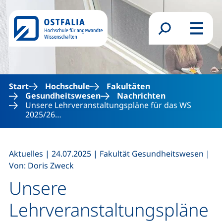
Direkt zum Inhalt
Suchformular
Menü
Start
Hochschule
Fakultäten
Gesundheitswesen
Nachrichten
Unsere Lehrveranstaltungspläne für das WS
2025/26…
,
,
,
Aktuelles
|
24.07.2025
|
Fakultät Gesundheitswesen
|
Von: Doris Zweck
Unsere
Lehrveranstaltungspläne