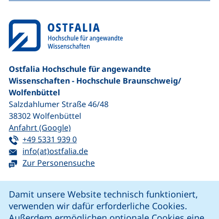
Ostfalia Hochschule für angewandte
Wissenschaften - Hochschule Braunschweig/​
Wolfenbüttel
Salzdahlumer Straße 46/48
38302
Wolfenbüttel
(externer Link, öffnet neues Fenster)
Anfahrt (Google)
Tel:
(startet einen Telefonanruf, wenn Ihr G
+49 5331 939 0
E-Mail:
(öffnet Ihr E-Mail-Programm)
info(at)ostfalia.de
Zur Personensuche
Cookie-Hinweis
Damit unsere Website technisch funktioniert,
verwenden wir dafür erforderliche Cookies.
unsere Facebook-Seite (externer Link, öffnet neues Fenst
unsere LinkedIn-Seite (externer Link, öffnet neues
unsere YouTube-Seite (externer Link,
unsere Instagram-Seite (externer Link, öff
Außerdem ermöglichen optionale Cookies eine