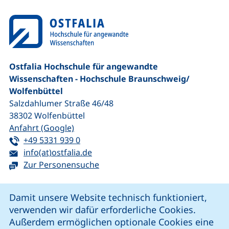
Ostfalia Hochschule für angewandte
Wissenschaften - Hochschule Braunschweig/​
Wolfenbüttel
Salzdahlumer Straße 46/48
38302
Wolfenbüttel
(externer Link, öffnet neues Fenster)
Anfahrt (Google)
Tel:
(startet einen Telefonanruf, wenn Ihr G
+49 5331 939 0
E-Mail:
(öffnet Ihr E-Mail-Programm)
info(at)ostfalia.de
Zur Personensuche
Cookie-Hinweis
Damit unsere Website technisch funktioniert,
verwenden wir dafür erforderliche Cookies.
unsere Facebook-Seite (externer Link, öffnet neues Fenst
unsere LinkedIn-Seite (externer Link, öffnet neues
unsere YouTube-Seite (externer Link,
unsere Instagram-Seite (externer Link, öff
Außerdem ermöglichen optionale Cookies eine