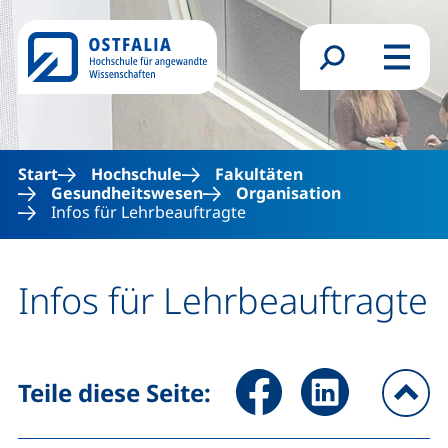
Direkt zum Inhalt
Suchformular
Menü
Start
Hochschule
Fakultäten
Gesundheitswesen
Organisation
Infos für Lehrbeauftragte
Infos für Lehrbeauftragte
Seite über Facebook teilen (
Seite über LinkedIn 
Teile diese Seite:
na