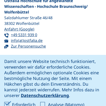
Ostfalia Hochschule für angewandte
Wissenschaften - Hochschule Braunschweig/​
Wolfenbüttel
Salzdahlumer Straße 46/48
38302
Wolfenbüttel
(externer Link, öffnet neues Fenster)
Anfahrt (Google)
Tel:
(startet einen Telefonanruf, wenn Ihr G
+49 5331 939 0
E-Mail:
(öffnet Ihr E-Mail-Programm)
info(at)ostfalia.de
Zur Personensuche
Cookie-Hinweis
Damit unsere Website technisch funktioniert,
verwenden wir dafür erforderliche Cookies.
unsere Facebook-Seite (externer Link, öffnet neues Fenst
unsere LinkedIn-Seite (externer Link, öffnet neues
unsere YouTube-Seite (externer Link,
unsere Instagram-Seite (externer Link, öff
Außerdem ermöglichen optionale Cookies eine
bestmögliche Nutzung der Seite. Mit einem
Häkchen gibst du dein Einverständnis. Du
Cookie-Einstellungen
kannst jederzeit widerrufen. Mehr Infos dazu in
unserer
Datenschutzerklärung
.
Impressum
Erforderliche Cookies akzeptieren
Analyse-Co
Erforderlich
Analyse (Matomo)
Datenschutz