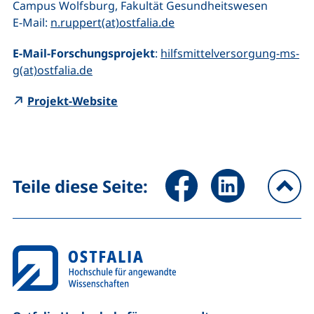
Campus Wolfsburg, Fakultät Gesundheitswesen
(öffnet Ihr E-Mail-Progra
E-Mail:
n.ruppert(at)ostfalia.de
E-Mail-Forschungsprojekt
:
hilfsmittelversorgung-ms-
(öffnet Ihr E-Mail-Programm)
g(at)ostfalia.de
(externer Link, öffnet neues Fenster)
Projekt-Website
Seite über Facebook teilen (
Seite über LinkedIn 
Teile diese Seite:
na