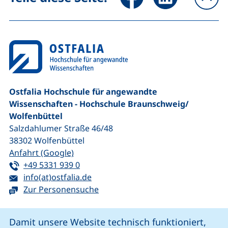
na
Ostfalia Hochschule für angewandte
Wissenschaften - Hochschule Braunschweig/​
Wolfenbüttel
Salzdahlumer Straße 46/48
38302
Wolfenbüttel
(externer Link, öffnet neues Fenster)
Anfahrt (Google)
Tel:
(startet einen Telefonanruf, wenn Ihr G
+49 5331 939 0
E-Mail:
(öffnet Ihr E-Mail-Programm)
info(at)ostfalia.de
Zur Personensuche
Cookie-Hinweis
Damit unsere Website technisch funktioniert,