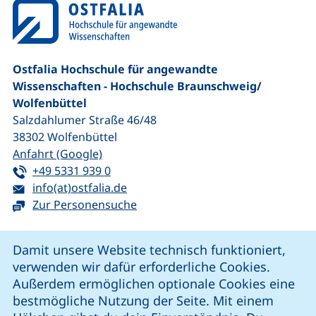
Ostfalia Hochschule für angewandte
Wissenschaften - Hochschule Braunschweig/​
Wolfenbüttel
Salzdahlumer Straße 46/48
38302
Wolfenbüttel
(externer Link, öffnet neues Fenster)
Anfahrt (Google)
Tel:
(startet einen Telefonanruf, wenn Ihr G
+49 5331 939 0
E-Mail:
(öffnet Ihr E-Mail-Programm)
info(at)ostfalia.de
Zur Personensuche
Cookie-Hinweis
Damit unsere Website technisch funktioniert,
verwenden wir dafür erforderliche Cookies.
unsere Facebook-Seite (externer Link, öffnet neues Fenst
unsere LinkedIn-Seite (externer Link, öffnet neues
unsere YouTube-Seite (externer Link,
unsere Instagram-Seite (externer Link, öff
Außerdem ermöglichen optionale Cookies eine
bestmögliche Nutzung der Seite. Mit einem