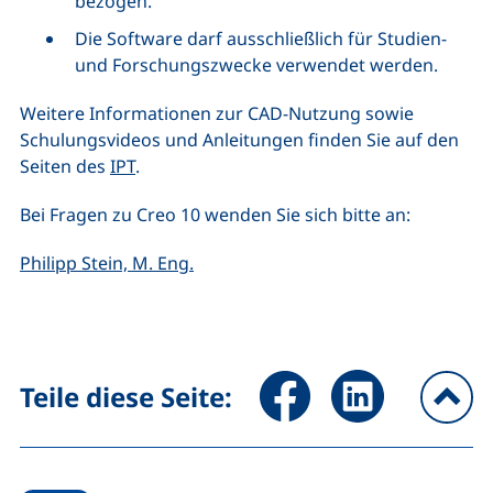
bezogen.
Die Software darf ausschließlich für Studien-
und Forschungszwecke verwendet werden.
Weitere Informationen zur CAD-Nutzung sowie
Schulungsvideos und Anleitungen finden Sie auf den
Seiten des
IPT
.
Bei Fragen zu Creo 10 wenden Sie sich bitte an:
(öffnet Ihr E-Mail-Programm)
Philipp Stein, M. Eng.
Seite über Facebook teilen (
Seite über LinkedIn 
Teile diese Seite:
na