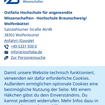
Ostfalia Hochschule für angewandte
Wissenschaften - Hochschule Braunschweig/​
Wolfenbüttel
Salzdahlumer Straße 46/48
38302
Wolfenbüttel
(externer Link, öffnet neues Fenster)
Anfahrt (Google)
Tel:
(startet einen Telefonanruf, wenn Ihr G
+49 5331 939 0
E-Mail:
(öffnet Ihr E-Mail-Programm)
info(at)ostfalia.de
Zur Personensuche
Cookie-Hinweis
Damit unsere Website technisch funktioniert,
verwenden wir dafür erforderliche Cookies.
unsere Facebook-Seite (externer Link, öffnet neues Fenst
unsere LinkedIn-Seite (externer Link, öffnet neues
unsere YouTube-Seite (externer Link,
unsere Instagram-Seite (externer Link, öff
Außerdem ermöglichen optionale Cookies eine
bestmögliche Nutzung der Seite. Mit einem
Häkchen gibst du dein Einverständnis. Du
Cookie-Einstellungen
kannst jederzeit widerrufen. Mehr Infos dazu in