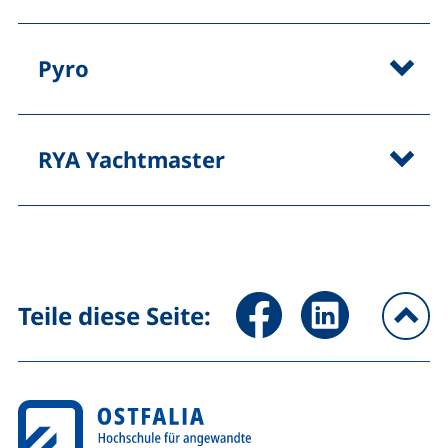
Pyro
RYA Yachtmaster
Seite über Facebook teilen (
Seite über LinkedIn 
Teile diese Seite:
na