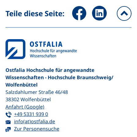
Seite über Facebook teilen (
Seite über LinkedIn 
Teile diese Seite:
na
Ostfalia Hochschule für angewandte
Wissenschaften - Hochschule Braunschweig/​
Wolfenbüttel
Salzdahlumer Straße 46/48
38302
Wolfenbüttel
(externer Link, öffnet neues Fenster)
Anfahrt (Google)
Tel:
(startet einen Telefonanruf, wenn Ihr G
+49 5331 939 0
E-Mail:
(öffnet Ihr E-Mail-Programm)
info(at)ostfalia.de
Zur Personensuche