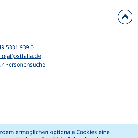
n
l:
(startet einen Telefonanruf, wenn Ihr Ger
49 5331 939 0
Mail:
(öffnet Ihr E-Mail-Programm)
fo(at)ostfalia.de
ur Personensuche
z
Erklärung zur Barrierefreiheit
ßerdem ermöglichen optionale Cookies eine