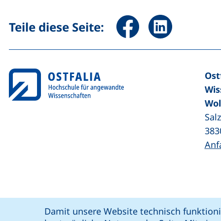
Seite über Facebook teile
Seite über Linked
Teile diese Seite:
Ost
Wis
Wol
Sal
383
Anf
Coo
Cookie-Hinweis
Damit unsere Website technisch funktioni