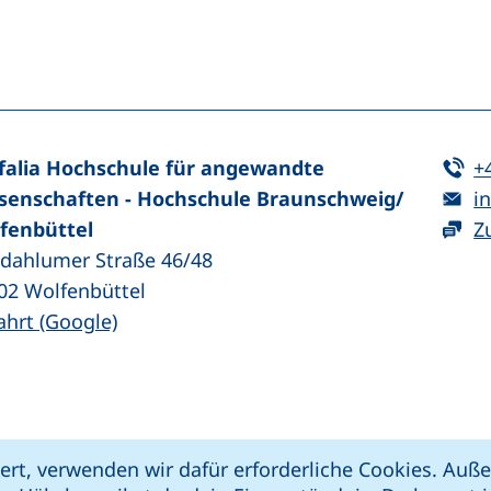
n (externer Link, öffnet neues Fenster)
In teilen (externer Link, öffnet neues Fenster)
Te
falia Hochschule für angewandte
+
E-
senschaften - Hochschule Braunschweig/​
in
fenbüttel
Z
zdahlumer Straße 46/48
02
Wolfenbüttel
(externer Link, öffnet neues Fenster)
ahrt (Google)
kie-Einstellungen
Impressum
Datenschut
ert, verwenden wir dafür erforderliche Cookies. Au