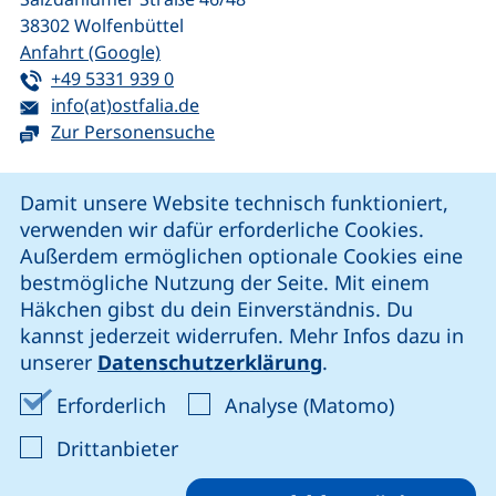
38302
Wolfenbüttel
(externer Link, öffnet neues Fenster)
Anfahrt (Google)
Tel:
(startet einen Telefonanruf, wenn Ihr G
+49 5331 939 0
E-Mail:
(öffnet Ihr E-Mail-Programm)
info(at)ostfalia.de
Zur Personensuche
Cookie-Hinweis
Damit unsere Website technisch funktioniert,
verwenden wir dafür erforderliche Cookies.
unsere Facebook-Seite (externer Link, öffnet neues Fenst
unsere LinkedIn-Seite (externer Link, öffnet neues
unsere YouTube-Seite (externer Link,
unsere Instagram-Seite (externer Link, öff
Außerdem ermöglichen optionale Cookies eine
bestmögliche Nutzung der Seite. Mit einem
Häkchen gibst du dein Einverständnis. Du
Cookie-Einstellungen
kannst jederzeit widerrufen. Mehr Infos dazu in
unserer
Datenschutzerklärung
.
Impressum
Erforderliche Cookies akzeptieren
Analyse-Co
Erforderlich
Analyse (Matomo)
Datenschutz
: Cookies von Drittanbieter akzep
Drittanbieter
Erklärung zur Barrierefreiheit