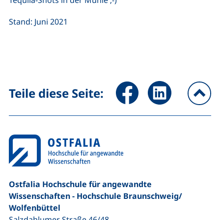
Tequila-Shots in der Mühle ;-)
Stand: Juni 2021
Seite über Facebook teilen (
Seite über LinkedIn 
Teile diese Seite:
na
Ostfalia Hochschule für angewandte
Wissenschaften - Hochschule Braunschweig/​
Wolfenbüttel
Salzdahlumer Straße 46/48