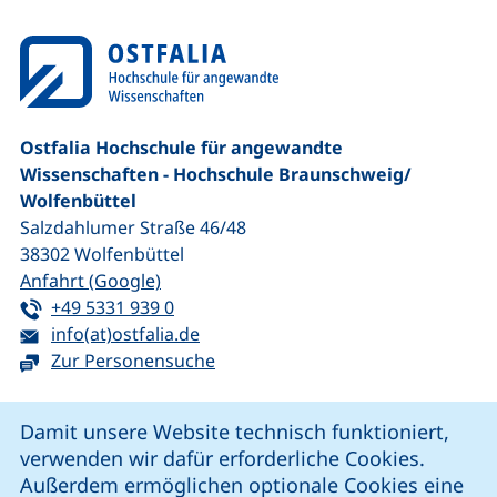
Ostfalia Hochschule für angewandte
Wissenschaften - Hochschule Braunschweig/​
Wolfenbüttel
Salzdahlumer Straße 46/48
38302
Wolfenbüttel
(externer Link, öffnet neues Fenster)
Anfahrt (Google)
Tel:
(startet einen Telefonanruf, wenn Ihr G
+49 5331 939 0
E-Mail:
(öffnet Ihr E-Mail-Programm)
info(at)ostfalia.de
Zur Personensuche
Cookie-Hinweis
Damit unsere Website technisch funktioniert,
verwenden wir dafür erforderliche Cookies.
unsere Facebook-Seite (externer Link, öffnet neues Fenst
unsere LinkedIn-Seite (externer Link, öffnet neues
unsere YouTube-Seite (externer Link,
unsere Instagram-Seite (externer Link, öff
Außerdem ermöglichen optionale Cookies eine