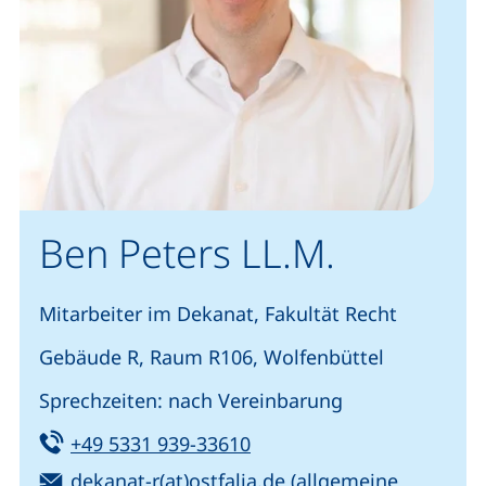
Ben Peters LL.M.
Mitarbeiter im Dekanat, Fakultät Recht
Gebäude R, Raum R106, Wolfenbüttel
Sprechzeiten: nach Vereinbarung
Tel:
(startet einen Telefonanru
+49 5331 939-33610
E-Mail:
(öffnet Ihr E-Mail-Pr
dekanat-r(at)ostfalia.de
(allgemeine