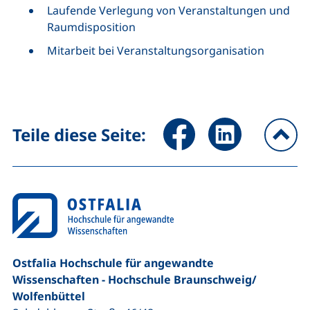
Laufende Verlegung von Veranstaltungen und
Raumdisposition
Mitarbeit bei Veranstaltungsorganisation
Seite über Facebook teilen (
Seite über LinkedIn 
Teile diese Seite:
na
Ostfalia Hochschule für angewandte
Wissenschaften - Hochschule Braunschweig/​
Wolfenbüttel