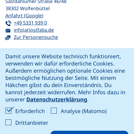
Salzdahlumer Straße 46/48
38302
Wolfenbüttel
(externer Link, öffnet neues Fenster)
Anfahrt (Google)
Tel:
(startet einen Telefonanruf, wenn Ihr G
+49 5331 939 0
E-Mail:
(öffnet Ihr E-Mail-Programm)
info(at)ostfalia.de
Zur Personensuche
Cookie-Hinweis
Damit unsere Website technisch funktioniert,
verwenden wir dafür erforderliche Cookies.
unsere Facebook-Seite (externer Link, öffnet neues Fenst
unsere LinkedIn-Seite (externer Link, öffnet neues
unsere YouTube-Seite (externer Link,
unsere Instagram-Seite (externer Link, öff
Außerdem ermöglichen optionale Cookies eine
bestmögliche Nutzung der Seite. Mit einem
Häkchen gibst du dein Einverständnis. Du
Cookie-Einstellungen
kannst jederzeit widerrufen. Mehr Infos dazu in
unserer
Datenschutzerklärung
.
Impressum
Erforderliche Cookies akzeptieren
Analyse-Co
Erforderlich
Analyse (Matomo)
Datenschutz
: Cookies von Drittanbieter akzep
Drittanbieter
Erklärung zur Barrierefreiheit