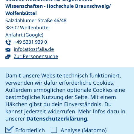
Wissenschaften - Hochschule Braunschweig/​
Wolfenbüttel
Salzdahlumer Straße 46/48
38302
Wolfenbüttel
(externer Link, öffnet neues Fenster)
Anfahrt (Google)
Tel:
(startet einen Telefonanruf, wenn Ihr G
+49 5331 939 0
E-Mail:
(öffnet Ihr E-Mail-Programm)
info(at)ostfalia.de
Zur Personensuche
Cookie-Hinweis
Damit unsere Website technisch funktioniert,
verwenden wir dafür erforderliche Cookies.
unsere Facebook-Seite (externer Link, öffnet neues Fenst
unsere LinkedIn-Seite (externer Link, öffnet neues
unsere YouTube-Seite (externer Link,
unsere Instagram-Seite (externer Link, öff
Außerdem ermöglichen optionale Cookies eine
bestmögliche Nutzung der Seite. Mit einem
Häkchen gibst du dein Einverständnis. Du
Cookie-Einstellungen
kannst jederzeit widerrufen. Mehr Infos dazu in
unserer
Datenschutzerklärung
.
Impressum
Erforderliche Cookies akzeptieren
Analyse-Co
Erforderlich
Analyse (Matomo)
Datenschutz