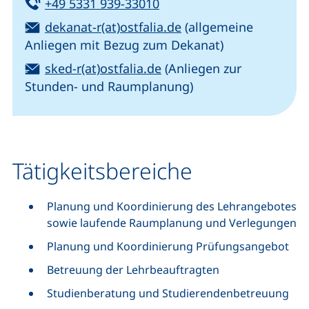
Tel:
(startet einen Telefonanru
+49 5331 939-33010
E-Mail:
(öffnet Ihr E-Mail-Pr
dekanat-r(at)ostfalia.de
(allgemeine
Anliegen mit Bezug zum Dekanat)
E-Mail:
(öffnet Ihr E-Mail-Progr
sked-r(at)ostfalia.de
(Anliegen zur
Stunden- und Raumplanung)
Tätigkeitsbereiche
Planung und Koordinierung des Lehrangebotes
sowie laufende Raumplanung und Verlegungen
Planung und Koordinierung Prüfungsangebot
Betreuung der Lehrbeauftragten
Studienberatung und Studierendenbetreuung