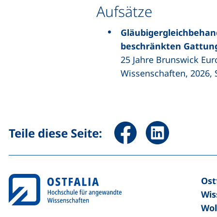
Aufsätze
Gläubigergleichbehand
beschränkten Gattung
25 Jahre
Brunswick Eur
Wissenschaften, 2026, S
Seite über Facebook teile
Seite über Linked
Teile diese Seite:
Ost
Wis
Wol