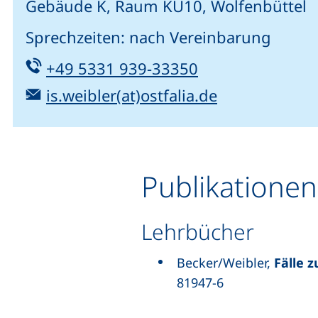
Gebäude K, Raum KU10, Wolfenbüttel
Sprechzeiten: nach Vereinbarung
Tel:
(startet einen T
+49 5331 939-33350
E-Mail:
(öffnet Ihr E
is.weibler(at)ostfalia.de
Publikationen
Lehrbücher
Becker/Weibler,
Fälle 
81947-6