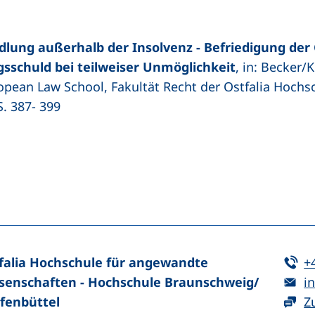
lung außerhalb der Insolvenz - Befriedigung der 
sschuld bei teilweiser Unmöglichkeit
, in: Becker/
opean Law School
, Fakultät Recht der Ostfalia Hoch
. 387- 399
n (externer Link, öffnet neues Fenster)
In teilen (externer Link, öffnet neues Fenster)
Te
falia Hochschule für angewandte
+
E-
senschaften - Hochschule Braunschweig/​
in
fenbüttel
Z