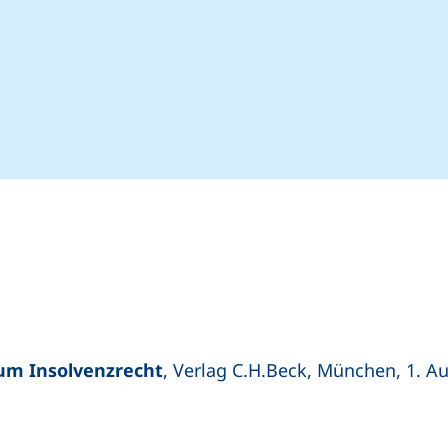
elefonanruf, wenn Ihr Gerät dies zulässt)
-Mail-Programm)
zum Insolvenzrecht
, Verlag C.H.Beck, München, 1. Au