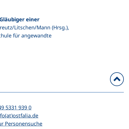
Gläubiger einer
Kreutz/Litschen/Mann (Hrsg.),
schule für angewandte
n
l:
(startet einen Telefonanruf, wenn Ihr Ger
49 5331 939 0
Mail:
(öffnet Ihr E-Mail-Programm)
fo(at)ostfalia.de
ur Personensuche