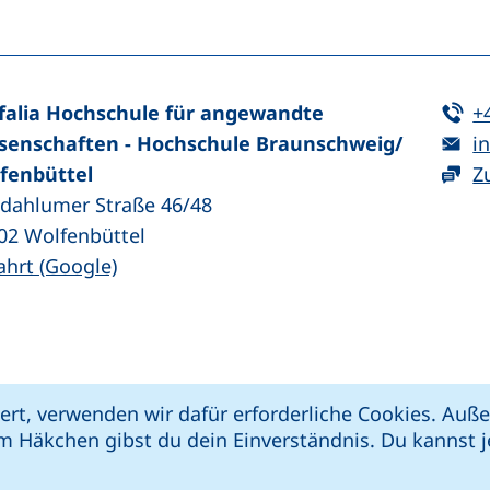
Te
falia Hochschule für angewandte
+
E-
senschaften - Hochschule Braunschweig/​
in
fenbüttel
Z
zdahlumer Straße 46/48
02
Wolfenbüttel
(externer Link, öffnet neues Fenster)
ahrt (Google)
kie-Einstellungen
Impressum
Datenschut
ert, verwenden wir dafür erforderliche Cookies. Au
 öffnet neues Fenster)
Link, öffnet neues Fenster)
e (externer Link, öffnet neues Fenster)
xterner Link, öffnet neues Fenster)
m Häkchen gibst du dein Einverständnis. Du kannst je
riere melden