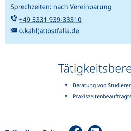
Sprechzeiten: nach Vereinbarung
Tel:
(startet einen T
+49 5331 939-33310
E-Mail:
(öffnet Ihr E-Ma
o.kahl(at)ostfalia.de
Tätigkeitsber
Beratung von Studiere
Praxiszeitenbeauftragt
Seite über Facebook teile
Seite über Linked