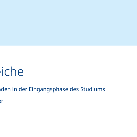
elefonanruf, wenn Ihr Gerät dies zulässt)
il-Programm)
eiche
nden in der Eingangsphase des Studiums
er
n (externer Link, öffnet neues Fenster)
In teilen (externer Link, öffnet neues Fenster)