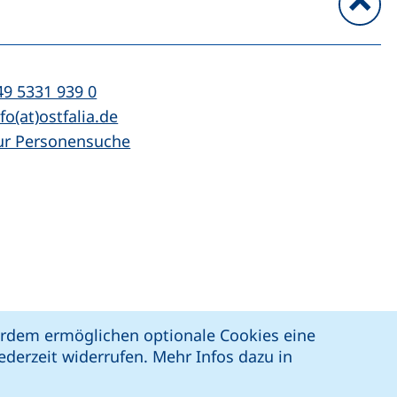
n
l:
(startet einen Telefonanruf, wenn Ihr Ger
49 5331 939 0
Mail:
(öffnet Ihr E-Mail-Programm)
fo(at)ostfalia.de
ur Personensuche
z
Erklärung zur Barrierefreiheit
ßerdem ermöglichen optionale Cookies eine
derzeit widerrufen. Mehr Infos dazu in