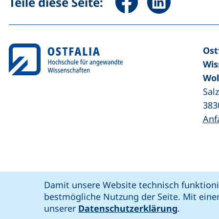
Teile diese Seite:
Ost
Wis
Wol
Sal
383
Anf
Coo
Cookie-Hinweis
Damit unsere Website technisch funktioni
unsere Facebook-Seite (externer Link,
unsere LinkedIn-Seite (externer 
unsere YouTube-Seit
unsere Instagram-Seite (e
: soziale Medien
Ostfalia @
bestmögliche Nutzung der Seite. Mit eine
Bar
unserer
Datenschutzerklärung
.