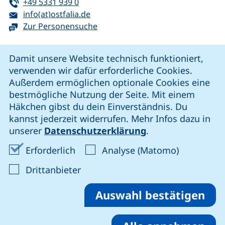
Tel:
(startet einen Telefonanruf, wenn Ihr G
+49 5331 939 0
E-Mail:
(öffnet Ihr E-Mail-Programm)
info(at)ostfalia.de
Zur Personensuche
Cookie-Hinweis
Damit unsere Website technisch funktioniert,
verwenden wir dafür erforderliche Cookies.
unsere Facebook-Seite (externer Link, öffnet neues Fenst
unsere LinkedIn-Seite (externer Link, öffnet neues
unsere YouTube-Seite (externer Link,
unsere Instagram-Seite (externer Link, öff
Außerdem ermöglichen optionale Cookies eine
bestmögliche Nutzung der Seite. Mit einem
Häkchen gibst du dein Einverständnis. Du
Cookie-Einstellungen
kannst jederzeit widerrufen. Mehr Infos dazu in
unserer
Datenschutzerklärung
.
Impressum
Erforderliche Cookies akzeptieren
Analyse-Co
Erforderlich
Analyse (Matomo)
Datenschutz
: Cookies von Drittanbieter akzep
Drittanbieter
Erklärung zur Barrierefreiheit
Barriere melden
Auswahl bestätigen