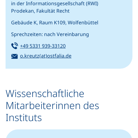
in der Informationsgesellschaft (RWI)
Prodekan, Fakultät Recht
Gebäude K, Raum K109, Wolfenbüttel
Sprechzeiten: nach Vereinbarung
Tel:
(startet einen Telefonanruf, we
+49 5331 939-33120
E-Mail:
(öffnet Ihr E-Mail-Programm
o.kreutz(at)ostfalia.de
Wissenschaftliche
Mitarbeiterinnen des
Instituts