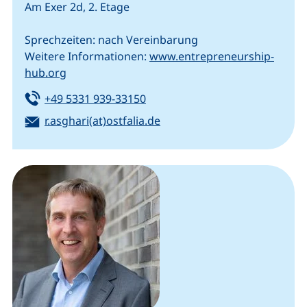
Am Exer 2d, 2. Etage
Sprechzeiten: nach Vereinbarung
Weitere Informationen:
www.entrepreneurship-
(externer Link, öffnet neues Fenster)
hub.org
Tel:
(startet einen Telefonanruf, we
+49 5331 939-33150
E-Mail:
(öffnet Ihr E-Mail-Programm
r.asghari(at)ostfalia.de