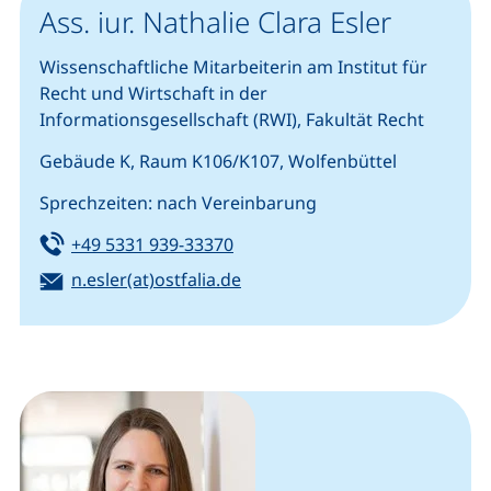
Ass. iur. Nathalie Clara Esler
Wissenschaftliche Mitarbeiterin am Institut für
Recht und Wirtschaft in der
Informationsgesellschaft (RWI), Fakultät Recht
Gebäude K, Raum K106/K107, Wolfenbüttel
Sprechzeiten: nach Vereinbarung
Tel:
(startet einen Telefonanruf, we
+49 5331 939-33370
E-Mail:
(öffnet Ihr E-Mail-Programm)
n.esler(at)ostfalia.de