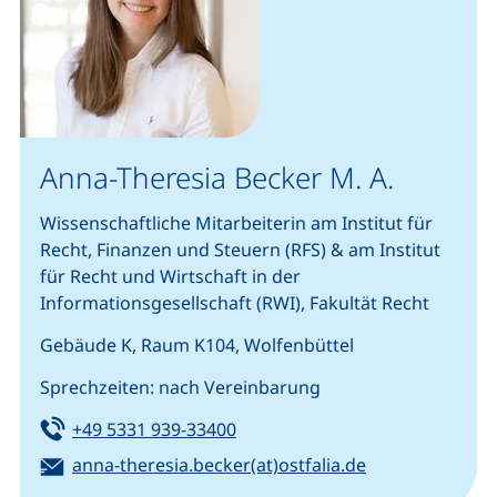
Anna-Theresia Becker M. A.
Wissenschaftliche Mitarbeiterin am Institut für
Recht, Finanzen und Steuern (RFS) & am Institut
für Recht und Wirtschaft in der
Informationsgesellschaft (RWI), Fakultät Recht
Gebäude K, Raum K104, Wolfenbüttel
Sprechzeiten: nach Vereinbarung
Tel:
(startet einen Telefonanruf, we
+49 5331 939-33400
E-Mail:
(öffnet Ihr E-M
anna-theresia.becker(at)ostfalia.de