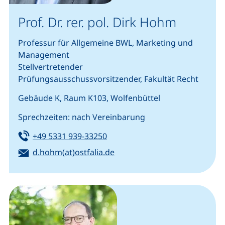
Prof. Dr. rer. pol. Dirk Hohm
Professur für Allgemeine BWL, Marketing und
Management
Stellvertretender
Prüfungsausschussvorsitzender, Fakultät Recht
Gebäude K, Raum K103, Wolfenbüttel
Sprechzeiten: nach Vereinbarung
Tel:
(startet einen Telefonanruf, we
+49 5331 939-33250
E-Mail:
(öffnet Ihr E-Mail-Programm)
d.hohm(at)ostfalia.de