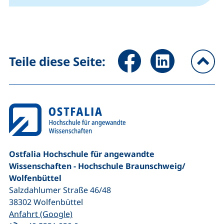
Seite über Facebook teilen (
Seite über LinkedIn 
Teile diese Seite:
na
Ostfalia Hochschule für angewandte
Wissenschaften - Hochschule Braunschweig/​
Wolfenbüttel
Salzdahlumer Straße 46/48
38302
Wolfenbüttel
(externer Link, öffnet neues Fenster)
Anfahrt (Google)