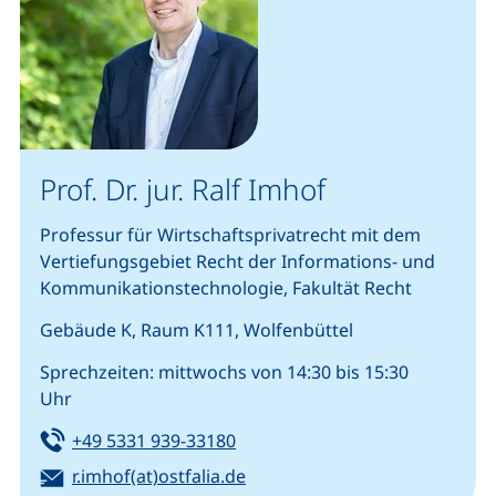
Prof. Dr. jur. Ralf Imhof
Professur für Wirtschaftsprivatrecht mit dem
Vertiefungsgebiet Recht der Informations- und
Kommunikationstechnologie, Fakultät Recht
Gebäude K, Raum K111, Wolfenbüttel
Sprechzeiten: mittwochs von 14:30 bis 15:30
Uhr
Tel:
(startet einen Telefonanruf, we
+49 5331 939-33180
E-Mail:
(öffnet Ihr E-Mail-Programm)
r.imhof(at)ostfalia.de