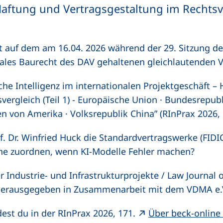
Haftung und Vertragsgestaltung im Rechtsv
ht auf dem am 16.04. 2026 während der 29. Sitzung d
nales Baurecht des DAV gehaltenen gleichlautenden V
che Intelligenz im internationalen Projektgeschäft –
vergleich (Teil 1) - Europäische Union · Bundesrepubl
en von Amerika · Volksrepublik China” (RInPrax 2026, 1
of. Dr. Winfried Huck die Standardvertragswerke (FIDI
he zuordnen, wenn KI-Modelle Fehler machen?
r Industrie- und Infrastrukturprojekte /
Law Journal o
erausgegeben in Zusammenarbeit mit dem VDMA e.V.
dest du in der RInPrax 2026, 171.
Über beck-online 