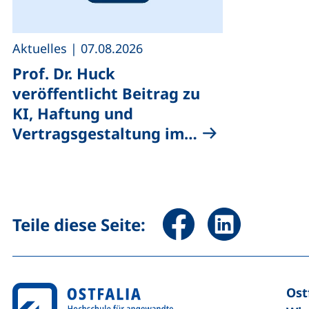
,
Aktuelles
|
07.08.2026
Prof. Dr. Huck
veröffentlicht Beitrag zu
KI, Haftung und
Vertragsgestaltung im…
Seite über Facebook teile
Seite über Linked
Teile diese Seite:
Ost