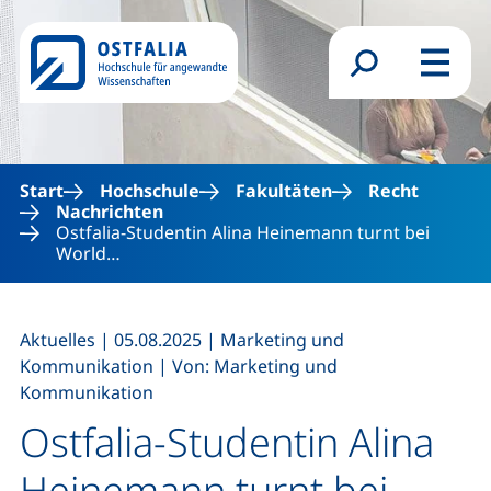
Direkt zum Inhalt
Suchformular
Menü
Start
Hochschule
Fakultäten
Recht
Nachrichten
Ostfalia-Studentin Alina Heinemann turnt bei
World…
,
,
Aktuelles
|
05.08.2025
|
Marketing und
,
Kommunikation
|
Von: Marketing und
Kommunikation
Ostfalia-Studentin Alina
Heinemann turnt bei