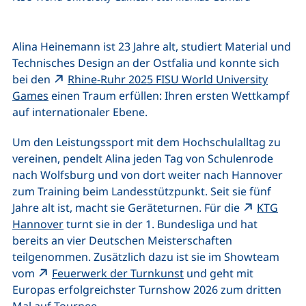
Alina Heinemann ist 23 Jahre alt, studiert Material und
Technisches Design an der Ostfalia und konnte sich
bei den
Rhine-Ruhr 2025 FISU World University
(externer Link, öffnet neues Fenster)
Games
einen Traum erfüllen: Ihren ersten Wettkampf
auf internationaler Ebene.
Um den Leistungssport mit dem Hochschulalltag zu
vereinen, pendelt Alina jeden Tag von Schulenrode
nach Wolfsburg und von dort weiter nach Hannover
zum Training beim Landesstützpunkt. Seit sie fünf
Jahre alt ist, macht sie Geräteturnen. Für die
KTG
(externer Link, öffnet neues Fenster)
Hannover
turnt sie in der 1. Bundesliga und hat
bereits an vier Deutschen Meisterschaften
teilgenommen. Zusätzlich dazu ist sie im Showteam
(externer Link, öffnet n
vom
Feuerwerk der Turnkunst
und geht mit
Europas erfolgreichster Turnshow 2026 zum dritten
Mal auf Tournee.