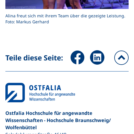
Alina freut sich mit ihrem Team über die gezeigte Leistung.
Foto: Markus Gerhard
Seite über Facebook teilen (
Seite über LinkedIn 
Teile diese Seite:
na
Ostfalia Hochschule für angewandte
Wissenschaften - Hochschule Braunschweig/​
Wolfenbüttel