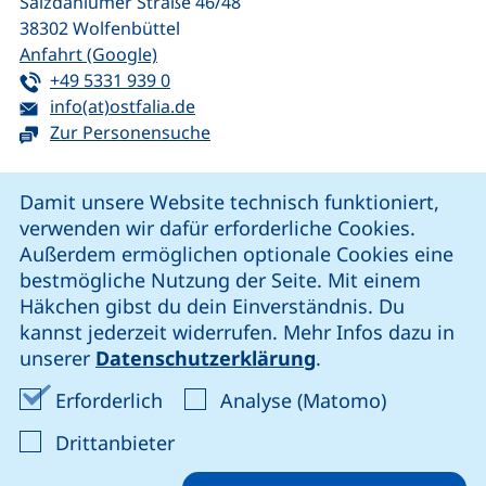
Salzdahlumer Straße 46/48
38302
Wolfenbüttel
(externer Link, öffnet neues Fenster)
Anfahrt (Google)
Tel:
(startet einen Telefonanruf, wenn Ihr G
+49 5331 939 0
E-Mail:
(öffnet Ihr E-Mail-Programm)
info(at)ostfalia.de
Zur Personensuche
Cookie-Hinweis
Damit unsere Website technisch funktioniert,
verwenden wir dafür erforderliche Cookies.
unsere Facebook-Seite (externer Link, öffnet neues Fenst
unsere LinkedIn-Seite (externer Link, öffnet neues
unsere YouTube-Seite (externer Link,
unsere Instagram-Seite (externer Link, öff
Außerdem ermöglichen optionale Cookies eine
bestmögliche Nutzung der Seite. Mit einem
Häkchen gibst du dein Einverständnis. Du
Cookie-Einstellungen
kannst jederzeit widerrufen. Mehr Infos dazu in
unserer
Datenschutzerklärung
.
Impressum
Erforderliche Cookies akzeptieren
Analyse-Co
Erforderlich
Analyse (Matomo)
Datenschutz
: Cookies von Drittanbieter akzep
Drittanbieter
Erklärung zur Barrierefreiheit