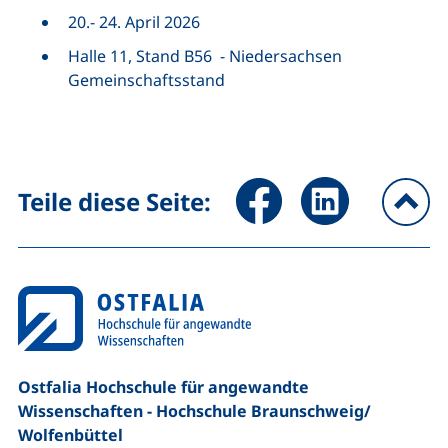
20.- 24. April 2026
Halle 11, Stand B56 - Niedersachsen
Gemeinschaftsstand
Seite über Facebook teilen (
Seite über LinkedIn 
Teile diese Seite:
na
Ostfalia Hochschule für angewandte
Wissenschaften - Hochschule Braunschweig/​
Wolfenbüttel