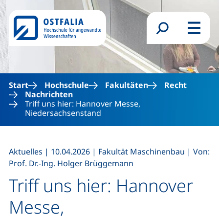
Direkt zum Inhalt
Suchformular
Menü
Start
Hochschule
Fakultäten
Recht
Nachrichten
Triff uns hier: Hannover Messe,
Niedersachsenstand
,
,
,
Aktuelles
|
10.04.2026
|
Fakultät Maschinenbau
|
Von:
Prof. Dr.-Ing. Holger Brüggemann
Triff uns hier: Hannover
Messe,