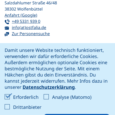
Salzdahlumer Straße 46/48
38302
Wolfenbüttel
(externer Link, öffnet neues Fenster)
Anfahrt (Google)
Tel:
(startet einen Telefonanruf, wenn Ihr G
+49 5331 939 0
E-Mail:
(öffnet Ihr E-Mail-Programm)
info(at)ostfalia.de
Zur Personensuche
Cookie-Hinweis
Damit unsere Website technisch funktioniert,
verwenden wir dafür erforderliche Cookies.
unsere Facebook-Seite (externer Link, öffnet neues Fenst
unsere LinkedIn-Seite (externer Link, öffnet neues
unsere YouTube-Seite (externer Link,
unsere Instagram-Seite (externer Link, öff
Außerdem ermöglichen optionale Cookies eine
bestmögliche Nutzung der Seite. Mit einem
Häkchen gibst du dein Einverständnis. Du
Cookie-Einstellungen
kannst jederzeit widerrufen. Mehr Infos dazu in
unserer
Datenschutzerklärung
.
Impressum
Erforderliche Cookies akzeptieren
Analyse-Co
Erforderlich
Analyse (Matomo)
Datenschutz
: Cookies von Drittanbieter akzep
Drittanbieter
Erklärung zur Barrierefreiheit