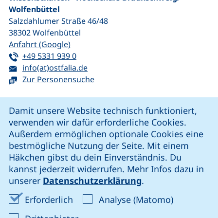
Wolfenbüttel
Salzdahlumer Straße 46/48
38302
Wolfenbüttel
(externer Link, öffnet neues Fenster)
Anfahrt (Google)
Tel:
(startet einen Telefonanruf, wenn Ihr G
+49 5331 939 0
E-Mail:
(öffnet Ihr E-Mail-Programm)
info(at)ostfalia.de
Zur Personensuche
Cookie-Hinweis
Damit unsere Website technisch funktioniert,
verwenden wir dafür erforderliche Cookies.
unsere Facebook-Seite (externer Link, öffnet neues Fenst
unsere LinkedIn-Seite (externer Link, öffnet neues
unsere YouTube-Seite (externer Link,
unsere Instagram-Seite (externer Link, öff
Außerdem ermöglichen optionale Cookies eine
bestmögliche Nutzung der Seite. Mit einem
Häkchen gibst du dein Einverständnis. Du
Cookie-Einstellungen
kannst jederzeit widerrufen. Mehr Infos dazu in
unserer
Datenschutzerklärung
.
Impressum
Erforderliche Cookies akzeptieren
Analyse-Co
Erforderlich
Analyse (Matomo)
Datenschutz