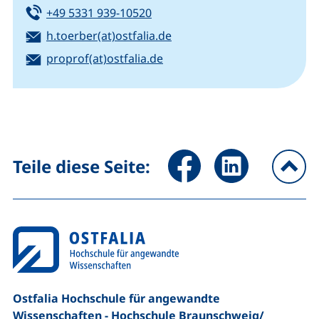
Tel:
(startet einen Telefonanruf, we
+49 5331 939-10520
E-Mail:
(öffnet Ihr E-Mail-Program
h.toerber(at)ostfalia.de
E-Mail:
(externer Link, öffnet neues 
proprof​(at)​ostfalia.de
Seite über Facebook teilen (
Seite über LinkedIn 
Teile diese Seite:
na
Ostfalia Hochschule für angewandte
Wissenschaften - Hochschule Braunschweig/​