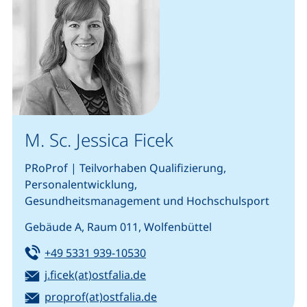
M. Sc. Jessica Ficek
PRoProf | Teilvorhaben Qualifizierung,
Personalentwicklung,
Gesundheitsmanagement und Hochschulsport
Gebäude A, Raum 011, Wolfenbüttel
Tel:
(startet einen Telefonanruf, we
+49 5331 939-10530
E-Mail:
(öffnet Ihr E-Mail-Programm)
j.ficek(at)ostfalia.de
E-Mail:
(öffnet Ihr E-Mail-Programm)
proprof(at)ostfalia.de