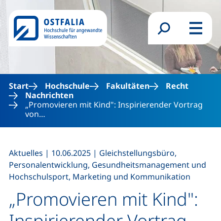
Direkt zum Inhalt
Suchformular
Menü
Start
Hochschule
Fakultäten
Recht
Nachrichten
„Promovieren mit Kind": Inspirierender Vortrag
von…
,
,
Aktuelles
|
10.06.2025
|
Gleichstellungsbüro,
Personalentwicklung, Gesundheitsmanagement und
Hochschulsport, Marketing und Kommunikation
„Promovieren mit Kind":
Inspirierender Vortrag