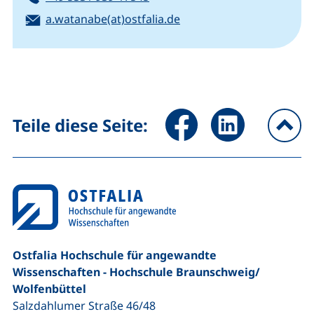
E-Mail:
(öffnet Ihr E-Mail-Progr
a.watanabe(at)ostfalia.de
Seite über Facebook teilen (
Seite über LinkedIn 
Teile diese Seite:
na
Ostfalia Hochschule für angewandte
Wissenschaften - Hochschule Braunschweig/​
Wolfenbüttel
Salzdahlumer Straße 46/48