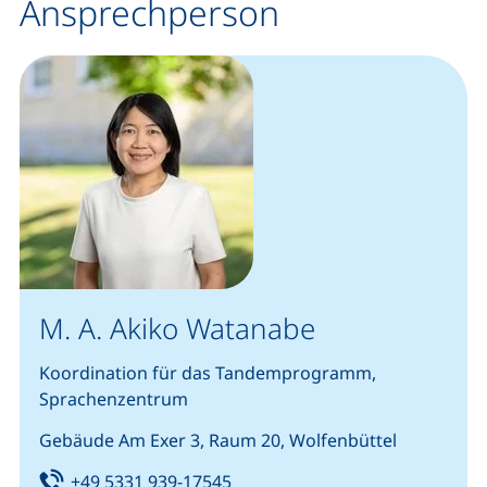
Ansprechperson
M. A. Akiko Watanabe
Koordination für das Tandemprogramm,
Sprachenzentrum
Gebäude Am Exer 3, Raum 20, Wolfenbüttel
Tel:
(startet einen Telefonanruf, we
+49 5331 939-17545