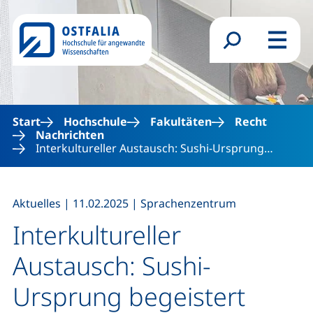
Direkt zum Inhalt
Suchformular
Menü
Start
Hochschule
Fakultäten
Recht
Nachrichten
Interkultureller Austausch: Sushi-Ursprung…
,
,
Aktuelles
|
11.02.2025
|
Sprachenzentrum
Interkultureller
Austausch: Sushi-
Ursprung begeistert