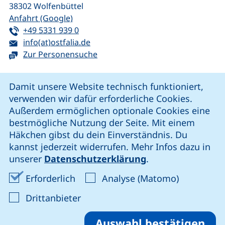
38302
Wolfenbüttel
(externer Link, öffnet neues Fenster)
Anfahrt (Google)
Tel:
(startet einen Telefonanruf, wenn Ihr G
+49 5331 939 0
E-Mail:
(öffnet Ihr E-Mail-Programm)
info(at)ostfalia.de
Zur Personensuche
Cookie-Hinweis
Damit unsere Website technisch funktioniert,
verwenden wir dafür erforderliche Cookies.
unsere Facebook-Seite (externer Link, öffnet neues Fenst
unsere LinkedIn-Seite (externer Link, öffnet neues
unsere YouTube-Seite (externer Link,
unsere Instagram-Seite (externer Link, öff
Außerdem ermöglichen optionale Cookies eine
bestmögliche Nutzung der Seite. Mit einem
Häkchen gibst du dein Einverständnis. Du
Cookie-Einstellungen
kannst jederzeit widerrufen. Mehr Infos dazu in
unserer
Datenschutzerklärung
.
Impressum
Erforderliche Cookies akzeptieren
Analyse-Co
Erforderlich
Analyse (Matomo)
Datenschutz
: Cookies von Drittanbieter akzep
Drittanbieter
Erklärung zur Barrierefreiheit
Barriere melden
Auswahl bestätigen