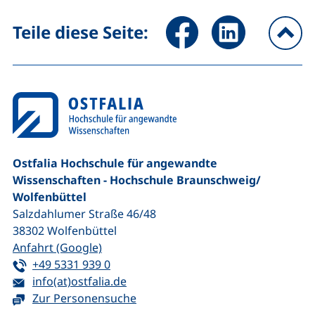
Seite über Facebook teilen (
Seite über LinkedIn 
Teile diese Seite:
na
Ostfalia Hochschule für angewandte
Wissenschaften - Hochschule Braunschweig/​
Wolfenbüttel
Salzdahlumer Straße 46/48
38302
Wolfenbüttel
(externer Link, öffnet neues Fenster)
Anfahrt (Google)
Tel:
(startet einen Telefonanruf, wenn Ihr G
+49 5331 939 0
E-Mail:
(öffnet Ihr E-Mail-Programm)
info(at)ostfalia.de
Zur Personensuche