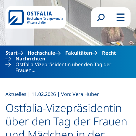
Direkt zum Inhalt
Suchformular
Menü
Start
Hochschule
Fakultäten
Recht
Nachrichten
Ostfalia-Vizepräsidentin über den Tag der
Frauen…
,
,
Aktuelles
|
11.02.2026
|
Von: Vera Huber
Ostfalia-Vizepräsidentin
über den Tag der Frauen
und Mädchen in der