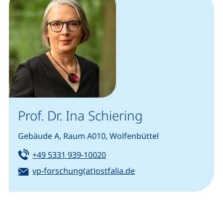
Prof. Dr. Ina Schiering
Gebäude A, Raum A010, Wolfenbüttel
Tel:
(startet einen Telefonanruf, we
+49 5331 939-10020
E-Mail:
(öffnet Ihr E-Mail-Pro
vp-forschung(at)ostfalia.de