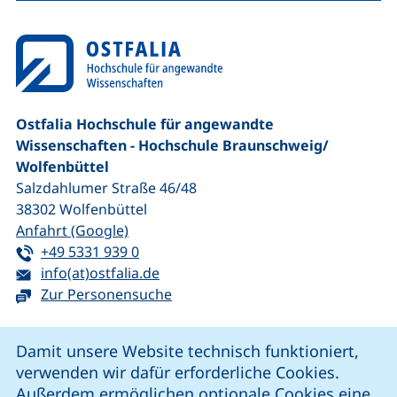
Ostfalia Hochschule für angewandte
Wissenschaften - Hochschule Braunschweig/​
Wolfenbüttel
Salzdahlumer Straße 46/48
38302
Wolfenbüttel
(externer Link, öffnet neues Fenster)
Anfahrt (Google)
Tel:
(startet einen Telefonanruf, wenn Ihr G
+49 5331 939 0
E-Mail:
(öffnet Ihr E-Mail-Programm)
info(at)ostfalia.de
Zur Personensuche
Cookie-Hinweis
Damit unsere Website technisch funktioniert,
verwenden wir dafür erforderliche Cookies.
unsere Facebook-Seite (externer Link, öffnet neues Fenst
unsere LinkedIn-Seite (externer Link, öffnet neues
unsere YouTube-Seite (externer Link,
unsere Instagram-Seite (externer Link, öff
Außerdem ermöglichen optionale Cookies eine