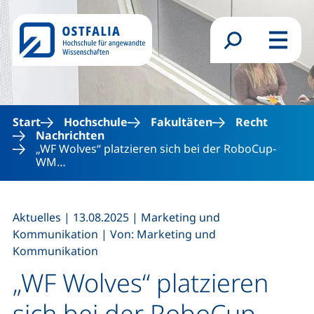
Direkt zum Inhalt
Suchformular
Menü
Start
Hochschule
Fakultäten
Recht
Nachrichten
„WF Wolves“ platzieren sich bei der RoboCup-
WM…
,
,
Aktuelles
|
13.08.2025
|
Marketing und
,
Kommunikation
|
Von: Marketing und
Kommunikation
„WF Wolves“ platzieren
sich bei der RoboCup-