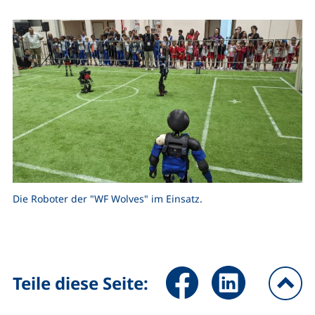
Die Roboter der "WF Wolves" im Einsatz.
Seite über Facebook teilen (
Seite über LinkedIn 
Teile diese Seite:
na