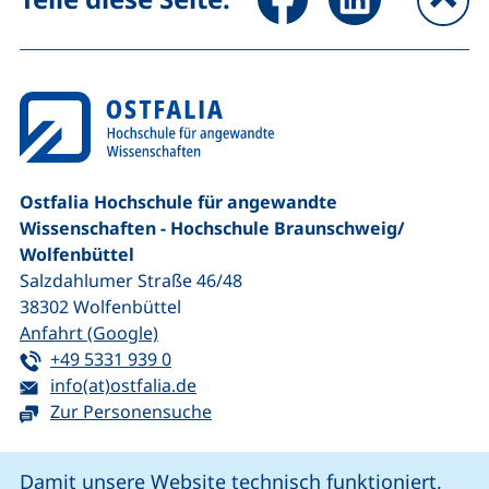
na
Ostfalia Hochschule für angewandte
Wissenschaften - Hochschule Braunschweig/​
Wolfenbüttel
Salzdahlumer Straße 46/48
38302
Wolfenbüttel
(externer Link, öffnet neues Fenster)
Anfahrt (Google)
Tel:
(startet einen Telefonanruf, wenn Ihr G
+49 5331 939 0
E-Mail:
(öffnet Ihr E-Mail-Programm)
info(at)ostfalia.de
Zur Personensuche
Cookie-Hinweis
Damit unsere Website technisch funktioniert,