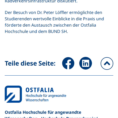
Radverkehrsinfrastruktur diskutiert.
Der Besuch von Dr. Peter Löffler ermöglichte den
Studierenden wertvolle Einblicke in die Praxis und
förderte den Austausch zwischen der Ostfalia
Hochschule und dem BUND SH.
Seite über Facebook teilen (
Seite über LinkedIn 
Teile diese Seite:
na
Ostfalia Hochschule für angewandte