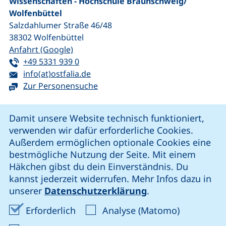
Wissenschaften - Hochschule Braunschweig/​
Wolfenbüttel
Salzdahlumer Straße 46/48
38302
Wolfenbüttel
(externer Link, öffnet neues Fenster)
Anfahrt (Google)
Tel:
(startet einen Telefonanruf, wenn Ihr G
+49 5331 939 0
E-Mail:
(öffnet Ihr E-Mail-Programm)
info(at)ostfalia.de
Zur Personensuche
Cookie-Hinweis
Damit unsere Website technisch funktioniert,
verwenden wir dafür erforderliche Cookies.
unsere Facebook-Seite (externer Link, öffnet neues Fenst
unsere LinkedIn-Seite (externer Link, öffnet neues
unsere YouTube-Seite (externer Link,
unsere Instagram-Seite (externer Link, öff
Außerdem ermöglichen optionale Cookies eine
bestmögliche Nutzung der Seite. Mit einem
Häkchen gibst du dein Einverständnis. Du
Cookie-Einstellungen
kannst jederzeit widerrufen. Mehr Infos dazu in
unserer
Datenschutzerklärung
.
Impressum
Erforderliche Cookies akzeptieren
Analyse-Co
Erforderlich
Analyse (Matomo)
Datenschutz