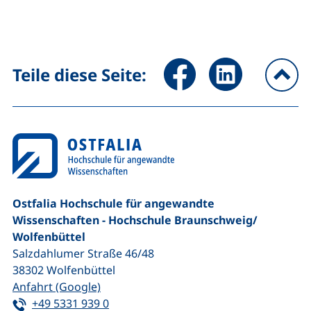
Seite über Facebook teilen (
Seite über LinkedIn 
Teile diese Seite:
na
Ostfalia Hochschule für angewandte
Wissenschaften - Hochschule Braunschweig/​
Wolfenbüttel
Salzdahlumer Straße 46/48
38302
Wolfenbüttel
(externer Link, öffnet neues Fenster)
Anfahrt (Google)
Tel:
(startet einen Telefonanruf, wenn Ihr G
+49 5331 939 0