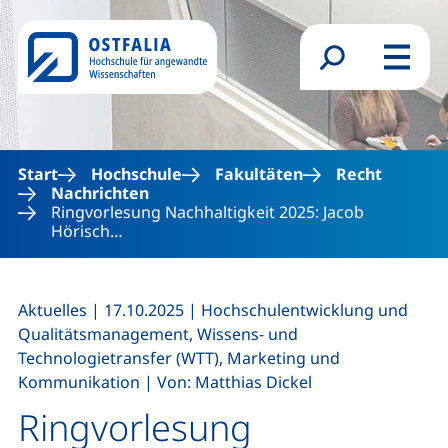
Direkt zum Inhalt
Suchformular
Menü
Start
Hochschule
Fakultäten
Recht
Nachrichten
Ringvorlesung Nachhaltigkeit 2025: Jacob
Hörisch…
,
,
Aktuelles
|
17.10.2025
|
Hochschulentwicklung und
Qualitätsmanagement, Wissens- und
Technologietransfer (WTT), Marketing und
,
Kommunikation
|
Von: Matthias Dickel
Ringvorlesung