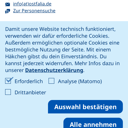
E-Mail:
(öffnet Ihr E-Mail-Programm)
info(at)ostfalia.de
Zur Personensuche
Cookie-Hinweis
Damit unsere Website technisch funktioniert,
verwenden wir dafür erforderliche Cookies.
unsere Facebook-Seite (externer Link, öffnet neues Fenst
unsere LinkedIn-Seite (externer Link, öffnet neues
unsere YouTube-Seite (externer Link,
unsere Instagram-Seite (externer Link, öff
Außerdem ermöglichen optionale Cookies eine
bestmögliche Nutzung der Seite. Mit einem
Häkchen gibst du dein Einverständnis. Du
Cookie-Einstellungen
kannst jederzeit widerrufen. Mehr Infos dazu in
unserer
Datenschutzerklärung
.
Impressum
Erforderliche Cookies akzeptieren
Analyse-Co
Erforderlich
Analyse (Matomo)
Datenschutz
: Cookies von Drittanbieter akzep
Drittanbieter
Erklärung zur Barrierefreiheit
Barriere melden
Auswahl bestätigen
Alle annehmen