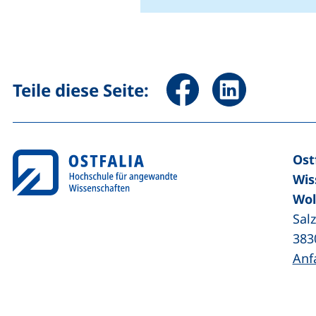
Seite über Facebook teile
Seite über Linked
Teile diese Seite:
Ost
Wis
Wol
Sal
383
Anf