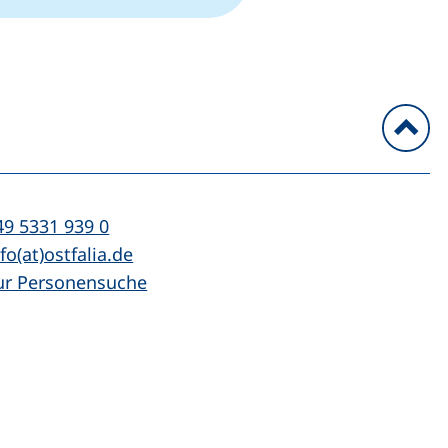
n
l:
(startet einen Telefonanruf, wenn Ihr Ger
49 5331 939 0
Mail:
(öffnet Ihr E-Mail-Programm)
fo(at)ostfalia.de
ur Personensuche