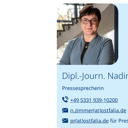
Dipl.-Journ. Nad
Pressesprecherin
Tel:
(sta
+49 5331 939-10200
E-Mail:
n.zimmer(at)ostfalia.de
E-Mail:
(öffnet
pr(at)ostfalia.de
für Pre