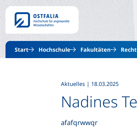
Start
Hochschule
Fakultäten
Recht
,
Aktuelles
|
18.03.2025
Nadines T
afafqrwwqr