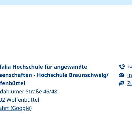
n (externer Link, öffnet neues Fenster)
In teilen (externer Link, öffnet neues Fenster)
Te
falia Hochschule für angewandte
+
E-
senschaften - Hochschule Braunschweig/​
in
fenbüttel
Z
zdahlumer Straße 46/48
02
Wolfenbüttel
(externer Link, öffnet neues Fenster)
ahrt (Google)