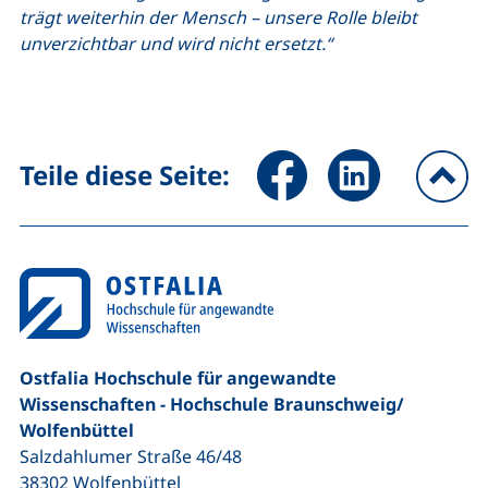
trägt weiterhin der Mensch – unsere Rolle bleibt
unverzichtbar und wird nicht ersetzt.“
Seite über Facebook teilen (
Seite über LinkedIn 
Teile diese Seite:
na
Ostfalia Hochschule für angewandte
Wissenschaften - Hochschule Braunschweig/​
Wolfenbüttel
Salzdahlumer Straße 46/48
38302
Wolfenbüttel