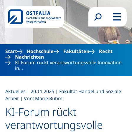
Direkt zum Inhalt
Suchformular
Menü
Start
Hochschule
Fakultäten
Recht
Nachrichten
KI-Forum rückt verantwortungsvolle Innovation
in…
,
,
Aktuelles
|
20.11.2025
|
Fakultät Handel und Soziale
,
Arbeit
|
Von: Marie Ruhm
KI-Forum rückt
verantwortungsvolle