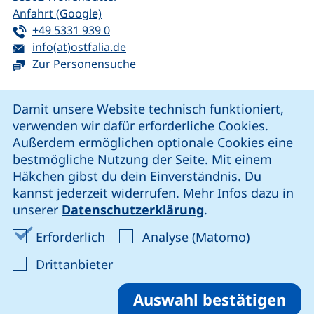
(externer Link, öffnet neues Fenster)
Anfahrt (Google)
Tel:
(startet einen Telefonanruf, wenn Ihr G
+49 5331 939 0
E-Mail:
(öffnet Ihr E-Mail-Programm)
info(at)ostfalia.de
Zur Personensuche
Cookie-Hinweis
Damit unsere Website technisch funktioniert,
verwenden wir dafür erforderliche Cookies.
unsere Facebook-Seite (externer Link, öffnet neues Fenst
unsere LinkedIn-Seite (externer Link, öffnet neues
unsere YouTube-Seite (externer Link,
unsere Instagram-Seite (externer Link, öff
Außerdem ermöglichen optionale Cookies eine
bestmögliche Nutzung der Seite. Mit einem
Häkchen gibst du dein Einverständnis. Du
Cookie-Einstellungen
kannst jederzeit widerrufen. Mehr Infos dazu in
unserer
Datenschutzerklärung
.
Impressum
Erforderliche Cookies akzeptieren
Analyse-Co
Erforderlich
Analyse (Matomo)
Datenschutz
: Cookies von Drittanbieter akzep
Drittanbieter
Erklärung zur Barrierefreiheit
Barriere melden
Auswahl bestätigen