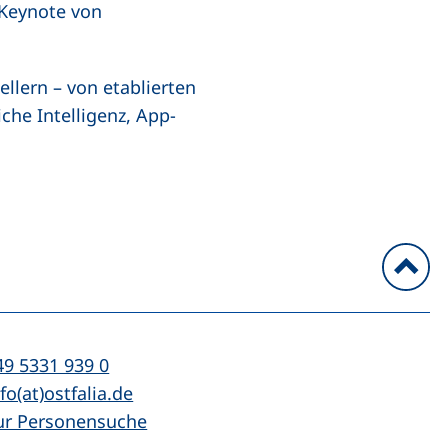
 Keynote von
llern – von etablierten
che Intelligenz, App-
n
l:
(startet einen Telefonanruf, wenn Ihr Ger
49 5331 939 0
Mail:
(öffnet Ihr E-Mail-Programm)
fo(at)ostfalia.de
ur Personensuche