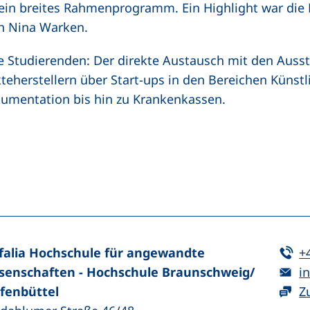
 ein breites Rahmenprogramm. Ein Highlight war die
n Nina Warken.
e Studierenden: Der direkte Austausch mit den Ausste
eherstellern über Start-ups in den Bereichen Künstli
kumentation bis hin zu Krankenkassen.
n (externer Link, öffnet neues Fenster)
In teilen (externer Link, öffnet neues Fenster)
Te
falia Hochschule für angewandte
+
E-
senschaften - Hochschule Braunschweig/​
in
fenbüttel
Z