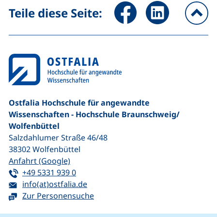
Seite über Facebook teilen (
Seite über LinkedIn 
Teile diese Seite:
na
Ostfalia Hochschule für angewandte
Wissenschaften - Hochschule Braunschweig/​
Wolfenbüttel
Salzdahlumer Straße 46/48
38302
Wolfenbüttel
(externer Link, öffnet neues Fenster)
Anfahrt (Google)
Tel:
(startet einen Telefonanruf, wenn Ihr G
+49 5331 939 0
E-Mail:
(öffnet Ihr E-Mail-Programm)
info(at)ostfalia.de
Zur Personensuche