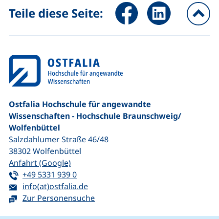
Seite über Facebook teilen (
Seite über LinkedIn 
Teile diese Seite:
na
Ostfalia Hochschule für angewandte
Wissenschaften - Hochschule Braunschweig/​
Wolfenbüttel
Salzdahlumer Straße 46/48
38302
Wolfenbüttel
(externer Link, öffnet neues Fenster)
Anfahrt (Google)
Tel:
(startet einen Telefonanruf, wenn Ihr G
+49 5331 939 0
E-Mail:
(öffnet Ihr E-Mail-Programm)
info(at)ostfalia.de
Zur Personensuche