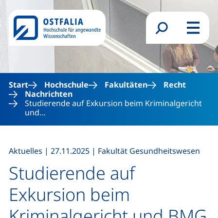
Direkt zum Inhalt
Suchformular
Menü
Start
Hochschule
Fakultäten
Recht
Nachrichten
Studierende auf Exkursion beim Kriminalgericht
und…
,
,
Aktuelles
|
27.11.2025
|
Fakultät Gesundheitswesen
Studierende auf
Exkursion beim
Kriminalgericht und BMG