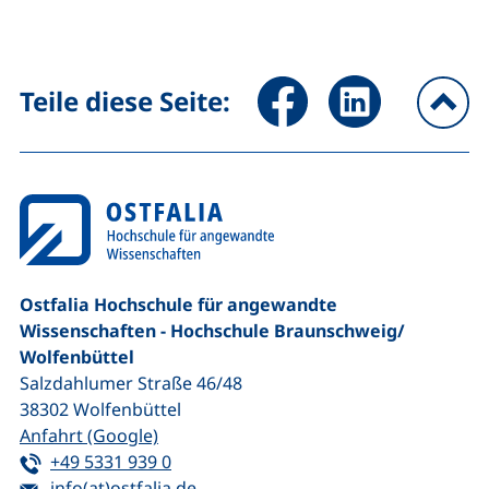
Seite über Facebook teilen (
Seite über LinkedIn 
Teile diese Seite:
na
Ostfalia Hochschule für angewandte
Wissenschaften - Hochschule Braunschweig/​
Wolfenbüttel
Salzdahlumer Straße 46/48
38302
Wolfenbüttel
(externer Link, öffnet neues Fenster)
Anfahrt (Google)
Tel:
(startet einen Telefonanruf, wenn Ihr G
+49 5331 939 0
E-Mail:
(öffnet Ihr E-Mail-Programm)
info(at)ostfalia.de