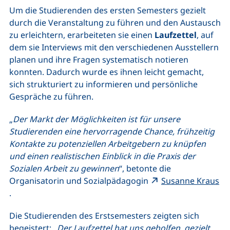
Um die Studierenden des ersten Semesters gezielt
durch die Veranstaltung zu führen und den Austausch
zu erleichtern, erarbeiteten sie einen
Laufzettel
, auf
dem sie Interviews mit den verschiedenen Ausstellern
planen und ihre Fragen systematisch notieren
konnten. Dadurch wurde es ihnen leicht gemacht,
sich strukturiert zu informieren und persönliche
Gespräche zu führen.
„
Der Markt der Möglichkeiten ist für unsere
Studierenden eine hervorragende Chance, frühzeitig
Kontakte zu potenziellen Arbeitgebern zu knüpfen
und einen realistischen Einblick in die Praxis der
Sozialen Arbeit zu gewinnen
“, betonte die
Organisatorin und Sozialpädagogin
Susanne Kraus
(externer Link, öffnet neues Fenster)
.
Die Studierenden des Erstsemesters zeigten sich
begeistert: „
Der Laufzettel hat uns geholfen, gezielt