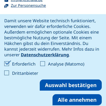
Zur Personensuche
Cookie-Hinweis
Damit unsere Website technisch funktioniert,
verwenden wir dafür erforderliche Cookies.
unsere Facebook-Seite (externer Link, öffnet neues Fenst
unsere LinkedIn-Seite (externer Link, öffnet neues
unsere YouTube-Seite (externer Link,
unsere Instagram-Seite (externer Link, öff
Außerdem ermöglichen optionale Cookies eine
bestmögliche Nutzung der Seite. Mit einem
Häkchen gibst du dein Einverständnis. Du
Cookie-Einstellungen
kannst jederzeit widerrufen. Mehr Infos dazu in
unserer
Datenschutzerklärung
.
Impressum
Erforderliche Cookies akzeptieren
Analyse-Co
Erforderlich
Analyse (Matomo)
Datenschutz
: Cookies von Drittanbieter akzep
Drittanbieter
Erklärung zur Barrierefreiheit
Barriere melden
Auswahl bestätigen
Alle annehmen