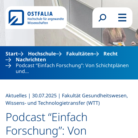
Direkt zum Inhalt
Suchformular
Menü
Start
Hochschule
Fakultäten
Recht
Nachrichten
Podcast “Einfach Forschung”: Von Schichtplänen
und…
,
,
Aktuelles
|
30.07.2025
|
Fakultät Gesundheitswesen,
Wissens- und Technologietransfer (WTT)
Podcast “Einfach
Forschung”: Von