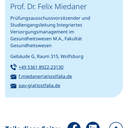
Prof. Dr. Felix Miedaner
Prüfungsausschussvorsitzender und
Studiengangsleitung Integriertes
Versorgungsmanagement im
Gesundheitswesen M.A., Fakultät
Gesundheitswesen
Gebäude G, Raum 315, Wolfsburg
Tel:
(startet einen Telefonanruf, w
+49 5361 8922-23130
E-Mail:
(öffnet Ihr E-Mail-Progra
f.miedaner(at)ostfalia.de
E-Mail:
(öffnet Ihr E-Mail-Programm)
pav-g(at)ostfalia.de
Seite über Facebook teilen (
Seite über LinkedIn 