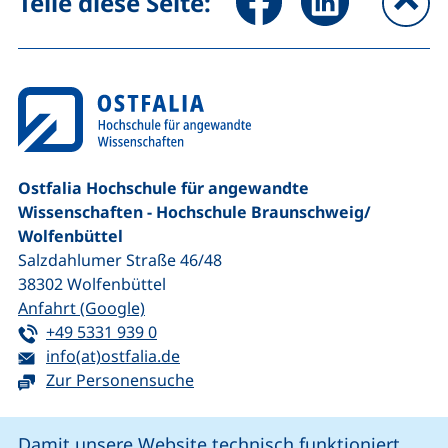
Teile diese Seite:
na
Ostfalia Hochschule für angewandte
Wissenschaften - Hochschule Braunschweig/​
Wolfenbüttel
Salzdahlumer Straße 46/48
38302
Wolfenbüttel
(externer Link, öffnet neues Fenster)
Anfahrt (Google)
Tel:
(startet einen Telefonanruf, wenn Ihr G
+49 5331 939 0
E-Mail:
(öffnet Ihr E-Mail-Programm)
info(at)ostfalia.de
Zur Personensuche
Cookie-Hinweis
Damit unsere Website technisch funktioniert,