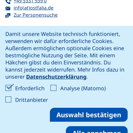
Tel:
(startet einen Telefonanruf, wenn Ihr G
+49 5331 939 0
E-Mail:
(öffnet Ihr E-Mail-Programm)
info(at)ostfalia.de
Zur Personensuche
Cookie-Hinweis
Damit unsere Website technisch funktioniert,
verwenden wir dafür erforderliche Cookies.
unsere Facebook-Seite (externer Link, öffnet neues Fenst
unsere LinkedIn-Seite (externer Link, öffnet neues
unsere YouTube-Seite (externer Link,
unsere Instagram-Seite (externer Link, öff
Außerdem ermöglichen optionale Cookies eine
bestmögliche Nutzung der Seite. Mit einem
Häkchen gibst du dein Einverständnis. Du
Cookie-Einstellungen
kannst jederzeit widerrufen. Mehr Infos dazu in
unserer
Datenschutzerklärung
.
Impressum
Erforderliche Cookies akzeptieren
Analyse-Co
Erforderlich
Analyse (Matomo)
Datenschutz
: Cookies von Drittanbieter akzep
Drittanbieter
Erklärung zur Barrierefreiheit
Barriere melden
Auswahl bestätigen