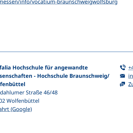
(exter
messen/info/vocatium-braunschweigwolfsburg
n (externer Link, öffnet neues Fenster)
In teilen (externer Link, öffnet neues Fenster)
Te
falia Hochschule für angewandte
+
E-
senschaften - Hochschule Braunschweig/​
in
fenbüttel
Z
zdahlumer Straße 46/48
02
Wolfenbüttel
(externer Link, öffnet neues Fenster)
ahrt (Google)