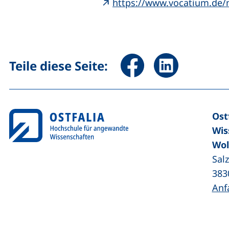
https://www.vocatium.de/
Seite über Facebook teile
Seite über Linked
Teile diese Seite:
Ost
Wis
Wol
Sal
383
Anf