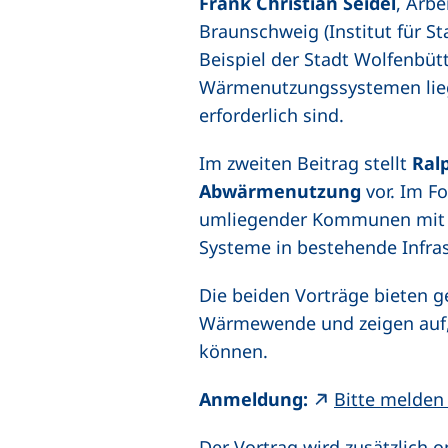
Frank Christian Seidel
, Arbe
Braunschweig (Institut für S
Beispiel der Stadt Wolfenbütt
Wärmenutzungssystemen lieg
erforderlich sind.
Im zweiten Beitrag stellt
Ral
Abwärmenutzung
vor. Im F
umliegender Kommunen mit W
Systeme in bestehende Infra
Die beiden Vorträge bieten 
Wärmewende und zeigen auf, w
können.
Anmeldung:
Bitte melden 
Der Vortrag wird zusätzlich 