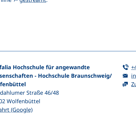
n (externer Link, öffnet neues Fenster)
In teilen (externer Link, öffnet neues Fenster)
Te
falia Hochschule für angewandte
+
E-
senschaften - Hochschule Braunschweig/​
in
fenbüttel
Z
zdahlumer Straße 46/48
02
Wolfenbüttel
(externer Link, öffnet neues Fenster)
ahrt (Google)