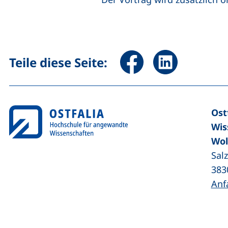
Seite über Facebook teile
Seite über Linked
Teile diese Seite:
Ost
Wis
Wol
Sal
383
Anf