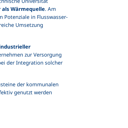
chnische Universität
 als Wärmequelle
. Am
n Potenziale in Flusswasser-
reiche Umsetzung
ndustrieller
nternehmen zur Versorgung
 der Integration solcher
austeine der kommunalen
fektiv genutzt werden
es Fenster)
r)