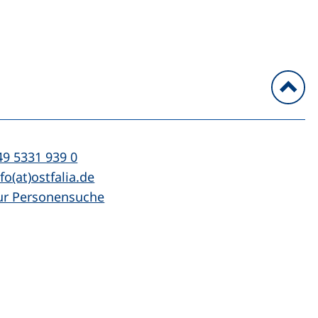
n
l:
(startet einen Telefonanruf, wenn Ihr Ger
49 5331 939 0
Mail:
(öffnet Ihr E-Mail-Programm)
fo(at)ostfalia.de
ur Personensuche