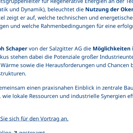
itsgruppenleiter für Regenerative Energien an der Te
tatik und Dynamik), beleuchtet die
Nutzung der Oker
el zeigt er auf, welche technischen und energetische
en und welche Rahmenbedingungen für eine erfolg
ph Schaper
von der Salzgitter AG die
Möglichkeiten i
okus stehen dabei die Potenziale großer Industrieu
ärme sowie die Herausforderungen und Chancen bei
strukturen.
gemeinsam einen praxisnahen Einblick in zentrale B
ie lokale Ressourcen und industrielle Synergien ef
(externer Link, öffnet neu
Sie sich für den Vortrag an.
(externer Link, öffnet neues Fenste
online
gestreamt
.