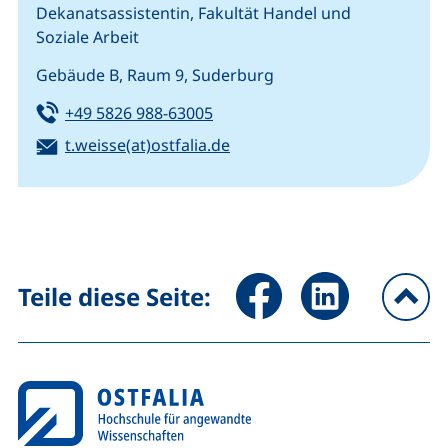
Dekanatsassistentin, Fakultät Handel und
Soziale Arbeit
Gebäude B, Raum 9, Suderburg
Tel:
(startet einen Telefonanruf, we
+49 5826 988-63005
E-Mail:
(öffnet Ihr E-Mail-Programm
t.weisse(at)ostfalia.de
Seite über Facebook teilen (
Seite über LinkedIn 
Teile diese Seite:
na