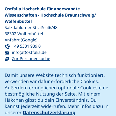
Ostfalia Hochschule für angewandte
Wissenschaften - Hochschule Braunschweig/​
Wolfenbüttel
Salzdahlumer Straße 46/48
38302
Wolfenbüttel
(externer Link, öffnet neues Fenster)
Anfahrt (Google)
Tel:
(startet einen Telefonanruf, wenn Ihr G
+49 5331 939 0
E-Mail:
(öffnet Ihr E-Mail-Programm)
info(at)ostfalia.de
Zur Personensuche
Cookie-Hinweis
Damit unsere Website technisch funktioniert,
verwenden wir dafür erforderliche Cookies.
unsere Facebook-Seite (externer Link, öffnet neues Fenst
unsere LinkedIn-Seite (externer Link, öffnet neues
unsere YouTube-Seite (externer Link,
unsere Instagram-Seite (externer Link, öff
Außerdem ermöglichen optionale Cookies eine
bestmögliche Nutzung der Seite. Mit einem
Häkchen gibst du dein Einverständnis. Du
Cookie-Einstellungen
kannst jederzeit widerrufen. Mehr Infos dazu in
unserer
Datenschutzerklärung
.
Impressum