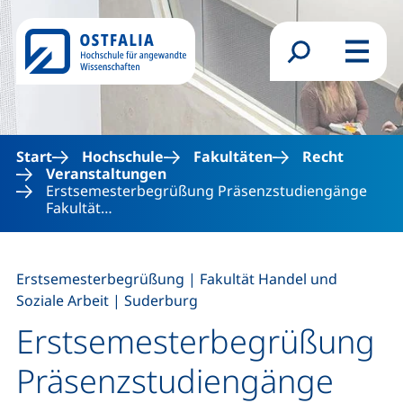
Direkt zum Inhalt
Suchformular
Menü
Start
Hochschule
Fakultäten
Recht
Veranstaltungen
Erstsemesterbegrüßung Präsenzstudiengänge
Fakultät…
,
Erstsemesterbegrüßung
|
Fakultät Handel und
,
Soziale Arbeit
|
Suderburg
Erstsemesterbegrüßung
Präsenzstudiengänge