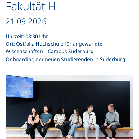
Fakultät H
Datum / Dauer:
21.09.2026
Uhrzeit: 08:30 Uhr
Ort: Ostfalia Hochschule für angewandte
Wissenschaften – Campus Suderburg
Onboarding der neuen Studierenden in Suderburg