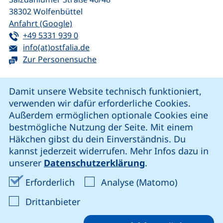
38302
Wolfenbüttel
(externer Link, öffnet neues Fenster)
Anfahrt (Google)
Tel:
(startet einen Telefonanruf, wenn Ihr G
+49 5331 939 0
E-Mail:
(öffnet Ihr E-Mail-Programm)
info(at)ostfalia.de
Zur Personensuche
Cookie-Hinweis
Damit unsere Website technisch funktioniert,
verwenden wir dafür erforderliche Cookies.
unsere Facebook-Seite (externer Link, öffnet neues Fenst
unsere LinkedIn-Seite (externer Link, öffnet neues
unsere YouTube-Seite (externer Link,
unsere Instagram-Seite (externer Link, öff
Außerdem ermöglichen optionale Cookies eine
bestmögliche Nutzung der Seite. Mit einem
Häkchen gibst du dein Einverständnis. Du
Cookie-Einstellungen
kannst jederzeit widerrufen. Mehr Infos dazu in
unserer
Datenschutzerklärung
.
Impressum
Erforderliche Cookies akzeptieren
Analyse-Co
Erforderlich
Analyse (Matomo)
Datenschutz
: Cookies von Drittanbieter akzep
Drittanbieter
Erklärung zur Barrierefreiheit