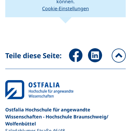
können.
Cookie-Einstellungen
(externer Link, öffnet neues Fenster).
(ext
Leaflet
|
Kartendaten © Mitwirkende von
OpenStreetMap
+
−
Seite über Facebook teilen (
Seite über LinkedIn 
Teile diese Seite:
na
Ostfalia Hochschule für angewandte
Wissenschaften - Hochschule Braunschweig/​
Wolfenbüttel
Salzdahlumer Straße 46/48