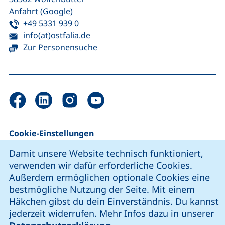
(externer Link, öffnet neues Fenster)
Anfahrt (Google)
Tel:
(startet einen Telefonanruf, wenn Ihr G
+49 5331 939 0
E-Mail:
(öffnet Ihr E-Mail-Programm)
info(at)ostfalia.de
Zur Personensuche
unsere Facebook-Seite (externer Link, öffnet neues Fenst
unsere LinkedIn-Seite (externer Link, öffnet neues
unsere YouTube-Seite (externer Link,
unsere Instagram-Seite (externer Link, öff
Cookie-Einstellungen
Cookie-Hinweis
Damit unsere Website technisch funktioniert,
Impressum
verwenden wir dafür erforderliche Cookies.
Datenschutz
Außerdem ermöglichen optionale Cookies eine
bestmögliche Nutzung der Seite. Mit einem
Erklärung zur Barrierefreiheit
Häkchen gibst du dein Einverständnis. Du kannst
jederzeit widerrufen. Mehr Infos dazu in unserer
Barriere melden