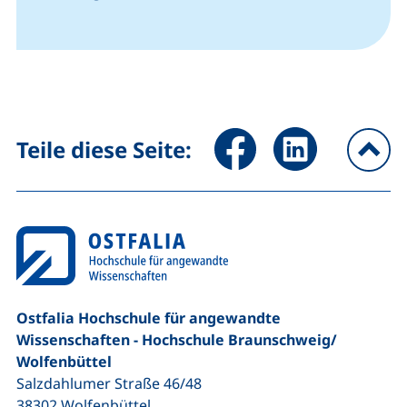
Seite über Facebook teilen (
Seite über LinkedIn 
Teile diese Seite:
na
Ostfalia Hochschule für angewandte
Wissenschaften - Hochschule Braunschweig/​
Wolfenbüttel
Salzdahlumer Straße 46/48
38302
Wolfenbüttel