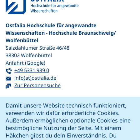
Ostfalia Hochschule für angewandte
Wissenschaften - Hochschule Braunschweig/​
Wolfenbüttel
Salzdahlumer Straße 46/48
38302
Wolfenbüttel
(externer Link, öffnet neues Fenster)
Anfahrt (Google)
Tel:
(startet einen Telefonanruf, wenn Ihr G
+49 5331 939 0
E-Mail:
(öffnet Ihr E-Mail-Programm)
info(at)ostfalia.de
Zur Personensuche
Cookie-Hinweis
Damit unsere Website technisch funktioniert,
verwenden wir dafür erforderliche Cookies.
unsere Facebook-Seite (externer Link, öffnet neues Fenst
unsere LinkedIn-Seite (externer Link, öffnet neues
unsere YouTube-Seite (externer Link,
unsere Instagram-Seite (externer Link, öff
Außerdem ermöglichen optionale Cookies eine
bestmögliche Nutzung der Seite. Mit einem
Häkchen gibst du dein Einverständnis. Du
Cookie-Einstellungen