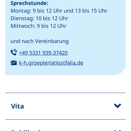
Sprechstunde:
Montag: 9 bis 12 Uhr und 13 bis 15 Uhr
Dienstag: 10 bis 12 Uhr
Mittwoch: 9 bis 12 Uhr
und nach Vereinbarung
Tel:
(startet einen Telefonanru
+49 5331 939-37420
E-Mail:
(öffnet Ihr E-Mail
k-h.groepler(at)ostfalia.de
Vita