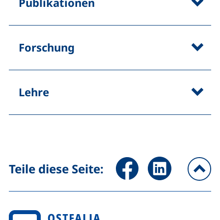
Publikationen
Forschung
Lehre
Seite über Facebook teilen (
Seite über LinkedIn 
Teile diese Seite:
na