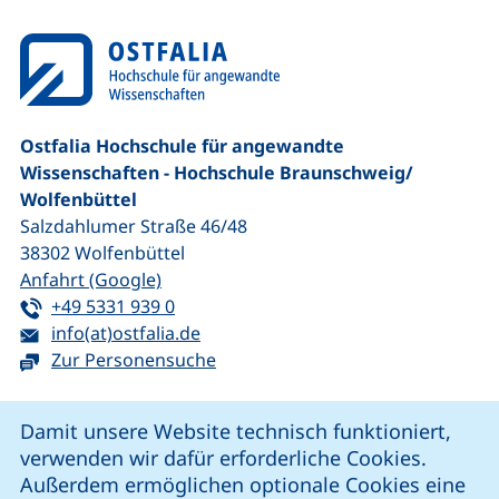
Ostfalia Hochschule für angewandte
Wissenschaften - Hochschule Braunschweig/​
Wolfenbüttel
Salzdahlumer Straße 46/48
38302
Wolfenbüttel
(externer Link, öffnet neues Fenster)
Anfahrt (Google)
Tel:
(startet einen Telefonanruf, wenn Ihr G
+49 5331 939 0
E-Mail:
(öffnet Ihr E-Mail-Programm)
info(at)ostfalia.de
Zur Personensuche
Cookie-Hinweis
Damit unsere Website technisch funktioniert,
verwenden wir dafür erforderliche Cookies.
unsere Facebook-Seite (externer Link, öffnet neues Fenst
unsere LinkedIn-Seite (externer Link, öffnet neues
unsere YouTube-Seite (externer Link,
unsere Instagram-Seite (externer Link, öff
Außerdem ermöglichen optionale Cookies eine