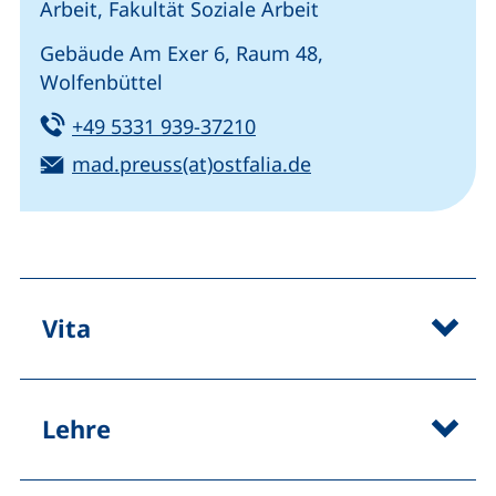
Arbeit, Fakultät Soziale Arbeit
Gebäude Am Exer 6, Raum 48,
Wolfenbüttel
Tel:
(startet einen Telefonanru
+49 5331 939-37210
E-Mail:
(öffnet Ihr E-Mail-
mad.preuss(at)ostfalia.de
Vita
Lehre