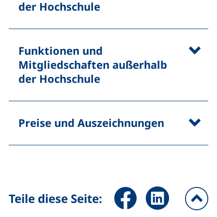
der Hochschule
Funktionen und
Mitgliedschaften außerhalb
der Hochschule
Preise und Auszeichnungen
Seite über Facebook teilen (
Seite über LinkedIn 
Teile diese Seite:
na