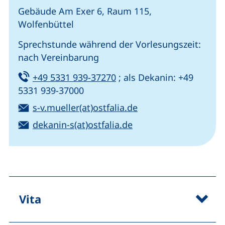
Gebäude Am Exer 6, Raum 115,
Wolfenbüttel
Sprechstunde während der Vorlesungszeit:
nach Vereinbarung
Tel:
(startet einen Telefonanru
+49 5331 939-37270
; als Dekanin: +49
5331 939-37000
E-Mail:
(öffnet Ihr E-Mail-P
s-v.mueller(at)ostfalia.de
E-Mail:
(öffnet Ihr E-Mail-Pr
dekanin-s(at)ostfalia.de
Vita