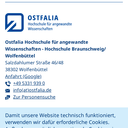
Ostfalia Hochschule für angewandte
Wissenschaften - Hochschule Braunschweig/​
Wolfenbüttel
Salzdahlumer Straße 46/48
38302
Wolfenbüttel
(externer Link, öffnet neues Fenster)
Anfahrt (Google)
Tel:
(startet einen Telefonanruf, wenn Ihr G
+49 5331 939 0
E-Mail:
(öffnet Ihr E-Mail-Programm)
info(at)ostfalia.de
Zur Personensuche
Cookie-Hinweis
Damit unsere Website technisch funktioniert,
verwenden wir dafür erforderliche Cookies.
unsere Facebook-Seite (externer Link, öffnet neues Fenst
unsere LinkedIn-Seite (externer Link, öffnet neues
unsere YouTube-Seite (externer Link,
unsere Instagram-Seite (externer Link, öff